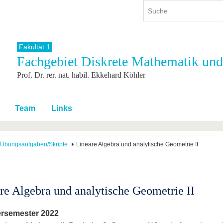
Fakultät 1
Fachgebiet Diskrete Mathematik und
ium
International
Weiterbildung
Prof. Dr. rer. nat. habil. Ekkehard Köhler
ienangebot
Internationales Profil
Weiterbildungsangebot
dem Studium
Aus dem Ausland an die BTU
Wissenschaftliche
Weiterbildung
tudium
Mit der BTU ins Ausland
Team
Links
Kontakt
 dem Studium
Für internationale
Studierende
Kontakt
Übungsaufgaben/Skripte
Lineare Algebra und analytische Geometrie II
re Algebra und analytische Geometrie II
semester 2022