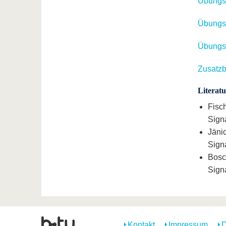
Übungsb
Übungsb
Übungsb
Zusatzb
Literatu
Fisc
Sign
Jänic
Signa
Bosc
Sign
Kontakt
Impressum
D