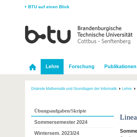
BTU auf einen Blick
Startseite
Universität
Forschung
Stud
Die BTU
Aktuelle Forschung
Stud
Struktur
Forschungsprofil
Vor 
Karriere & Engagement
Förderung
Im S
Lehre
Forschung
Publikationen
Partnerschaften &
Wissenschaftlicher
Nach
Strukturwandel
Nachwuchs
Diskrete Mathematik und Grundlagen der Informatik
Lehre
Übungsaufgaben/Skripte
Linea
Sommersemester 2024
Sommer
Wintersem. 2023/24