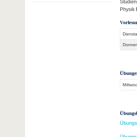
Studien
Physik 
Vorlesu
Dienst
Donner
Übunge
Mittwo
Übungsb
Übungsb
Übungsb