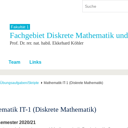
Fakultät 1
Fachgebiet Diskrete Mathematik und
ium
International
Weiterbildung
Prof. Dr. rer. nat. habil. Ekkehard Köhler
ienangebot
Internationales Profil
Weiterbildungsangebot
dem Studium
Aus dem Ausland an die BTU
Wissenschaftliche
Weiterbildung
tudium
Mit der BTU ins Ausland
Team
Links
Kontakt
 dem Studium
Für internationale
Studierende
Kontakt
Übungsaufgaben/Skripte
Mathematik IT-1 (Diskrete Mathematik)
matik IT-1 (Diskrete Mathematik)
semester 2020/21