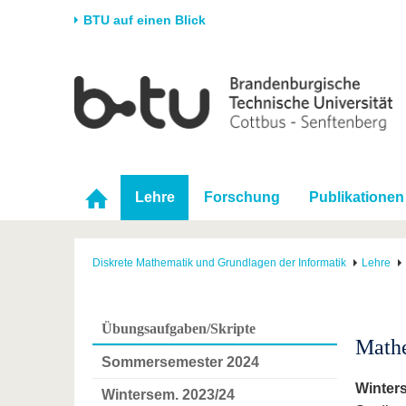
BTU auf einen Blick
Startseite
Universität
Forschung
Stud
Die BTU
Aktuelle Forschung
Stud
Struktur
Forschungsprofil
Vor 
Karriere & Engagement
Förderung
Im S
Lehre
Forschung
Publikationen
Partnerschaften &
Wissenschaftlicher
Nach
Strukturwandel
Nachwuchs
Diskrete Mathematik und Grundlagen der Informatik
Lehre
Übungsaufgaben/Skripte
Mathe
Sommersemester 2024
Winter
Wintersem. 2023/24