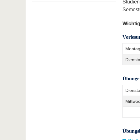
Studien
Semeste
Wichtig
Vorlesu
Monta
Dienst
Übunge
Dienst
Mittwo
Übungsb