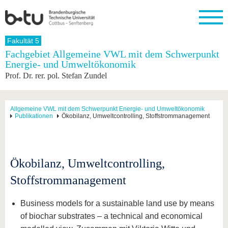
Startseite
Fakultät 5
Schließen
Fachgebiet Allgemeine VWL mit dem Schwerpunkt
Energie- und Umweltökonomik
Universität
Forschung
Studium
International
Weiterbildung
Transfer
Unileben
Prof. Dr. rer. pol. Stefan Zundel
Die BTU
Aktuelle
Studienangebot
Internationales
Weiterbildungsangebote
Akademische
Unsere
Forschung
Profil
Fachkräfte
Werte
Struktur
Vor dem
Wissenschaftliche
Forschungsprofil
Studium
Aus dem
Weiterbildung
Wirtschafts-
Familie &
Allgemeine VWL mit dem Schwerpunkt Energie- und Umweltökonomik
Karriere
Publikationen
Ökobilanz, Umweltcontrolling, Stoffstrommanagement
Ausland
und
Dual
&
Förderung
Im
Kontakt
an die
Forschungskooperati
Career
Engagement
Studium
BTU
Wissenschaftlicher
Gründen
Sport &
Partnerschaften
Nachwuchs
Nach
Mit der
an der
Gesundhei
&
dem
Ökobilanz, Umweltcontrolling,
BTU ins
BTU
Strukturwandel
Studium
BTU &
Ausland
Innovative
Region
Stoffstrommanagement
Für
Transferprojekte
erleben
internationale
Lernen
Business models for a sustainable land use by means
Studierende
Sie uns
of biochar substrates – a technical and economical
Kontakt
kennen