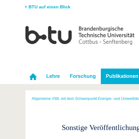
BTU auf einen Blick
Startseite
Universität
Forschung
Stud
Die BTU
Aktuelle Forschung
Stud
Struktur
Forschungsprofil
Vor 
Karriere & Engagement
Förderung
Im S
Partnerschaften &
Wissenschaftlicher
Nach
Lehre
Forschung
Publikationen
Strukturwandel
Nachwuchs
Allgemeine VWL mit dem Schwerpunkt Energie- und Umweltök
Sonstige Veröffentlichun