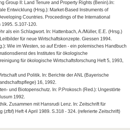
 Group II: Land Tenure and Property Rights (Benin).In:
nale Entwicklung (Hrsg.): Market-Based Instruments of
veloping Countries. Proceedings of the International
n 1995. S.107-120.
 als ein Schlagwort. In: Hattenbach, A./Müller, E.E. (Hrsg.)
Leitbilder für neue Wirtschaftskonzepte. Giessen 1994.
.): Wie im Westen, so auf Erden - ein polemisches Handbuch
rmationsdienst des Institutes für ökologische
reinigung für ökologische Wirtschaftsforschung Heft 5, 1993,
tschaft und Politik. In: Berichte der ANL (Bayerische
andschaftspflege) 16, 1992.
en- und Biotopenschutz. In: P.Prokosch (Red.): Ungestörte
Husum 1992.
ik. Zusammen mit Hansrudi Lenz. In: Zeitschrift für
(zfbf) Heft 4 April 1989. S.318 - 324. (referierte Zeitschrift)