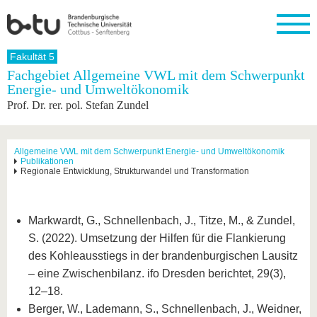
Startseite
Fakultät 5
Schließen
Fachgebiet Allgemeine VWL mit dem Schwerpunkt
Energie- und Umweltökonomik
Universität
Forschung
Studium
International
Weiterbildung
Transfer
Unileben
Prof. Dr. rer. pol. Stefan Zundel
Die BTU
Aktuelle
Studienangebot
Internationales
Weiterbildungsangebote
Akademische
Unsere
Forschung
Profil
Fachkräfte
Werte
Struktur
Vor dem
Wissenschaftliche
Forschungsprofil
Studium
Aus dem
Weiterbildung
Wirtschafts-
Familie &
Allgemeine VWL mit dem Schwerpunkt Energie- und Umweltökonomik
Karriere
Publikationen
Ausland
und
Dual
&
Förderung
Im
Kontakt
Regionale Entwicklung, Strukturwandel und Transformation
an die
Forschungskooperati
Career
Engagement
Studium
BTU
Wissenschaftlicher
Gründen
Sport &
Partnerschaften
Nachwuchs
Nach
Mit der
an der
Gesundhei
&
dem
Markwardt, G., Schnellenbach, J., Titze, M., & Zundel,
BTU ins
BTU
Strukturwandel
Studium
BTU &
Ausland
S. (2022). Umsetzung der Hilfen für die Flankierung
Innovative
Region
des Kohleausstiegs in der brandenburgischen Lausitz
Für
Transferprojekte
erleben
internationale
– eine Zwischenbilanz. ifo Dresden berichtet, 29(3),
Lernen
Studierende
12–18.
Sie uns
Kontakt
kennen
Berger, W., Lademann, S., Schnellenbach, J., Weidner,