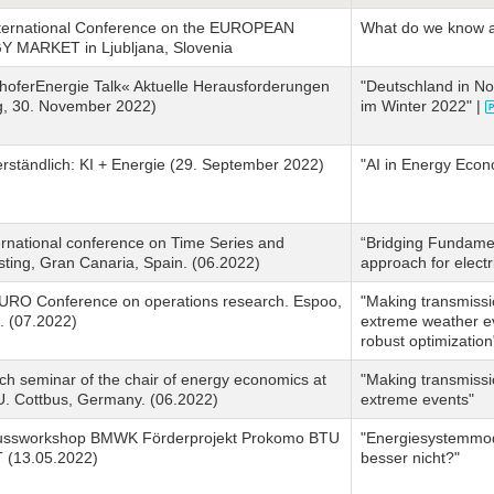
nternational Conference on the EUROPEAN
What do we know a
 MARKET in Ljubljana, Slovenia
hoferEnergie Talk« Aktuelle Herausforderungen
"Deutschland in No
ig, 30. November 2022)
im Winter 2022" |
rständlich: KI + Energie (29. September 2022)
"AI in Energy Econ
ernational conference on Time Series and
“Bridging Fundame
ting, Gran Canaria, Spain. (06.2022)
approach for electri
URO Conference on operations research. Espoo,
"Making transmissi
. (07.2022)
extreme weather ev
robust optimization
h seminar of the chair of energy economics at
"Making transmissi
U. Cottbus, Germany. (06.2022)
extreme events"
ussworkshop BMWK Förderprojekt Prokomo BTU
"Energiesystemmod
T (13.05.2022)
besser nicht?"