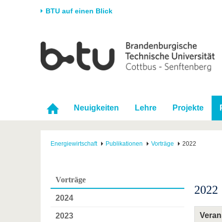
BTU auf einen Blick
Startseite
Universität
Forschung
Stud
Die BTU
Aktuelle Forschung
Stud
Struktur
Forschungsprofil
Vor 
Karriere & Engagement
Förderung
Im S
Neuigkeiten
Lehre
Projekte
Partnerschaften &
Wissenschaftlicher
Nach
Strukturwandel
Nachwuchs
Energiewirtschaft
Publikationen
Vorträge
2022
Vorträge
2022
2024
Veran
2023