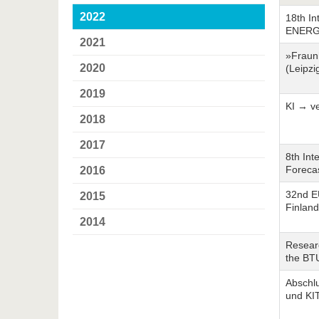
2022
18th I
ENERGY
2021
»Fraun
2020
(Leipz
2019
KI → ve
2018
2017
8th Int
Forecas
2016
32nd E
2015
Finland
2014
Researc
the BT
Abschl
und KI