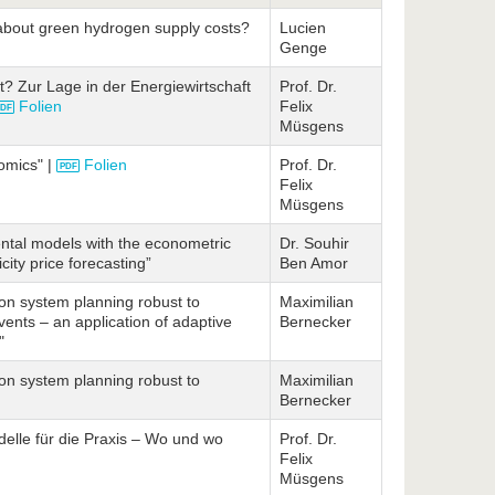
bout green hydrogen supply costs?
Lucien
Genge
t? Zur Lage in der Energiewirtschaft
Prof. Dr.
Folien
Felix
Müsgens
omics" |
Folien
Prof. Dr.
Felix
Müsgens
ntal models with the econometric
Dr. Souhir
city price forecasting”
Ben Amor
on system planning robust to
Maximilian
ents – an application of adaptive
Bernecker
"
on system planning robust to
Maximilian
Bernecker
elle für die Praxis – Wo und wo
Prof. Dr.
Felix
Müsgens