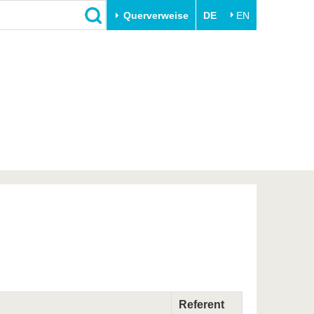
Querverweise
DE
EN
Schließen
Transfer
Unileben
e
Akademische Fachkräfte
Unsere Werte
Wirtschafts- und
Familie & Dual Career
Forschungskooperationen
Sport & Gesundheit
Gründen an der BTU
BTU & Region erleben
Innovative Transferprojekte
Lernen Sie uns kennen
Referent