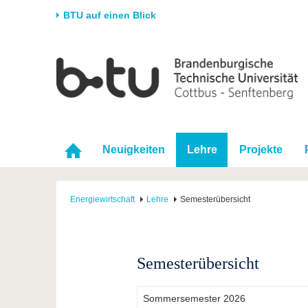
BTU auf einen Blick
Startseite
Universität
Forschung
Stud
Die BTU
Aktuelle Forschung
Stud
Struktur
Forschungsprofil
Vor 
Karriere & Engagement
Förderung
Im S
Neuigkeiten
Lehre
Projekte
Partnerschaften &
Wissenschaftlicher
Nach
Strukturwandel
Nachwuchs
Energiewirtschaft
Lehre
Semesterübersicht
Semesterübersicht