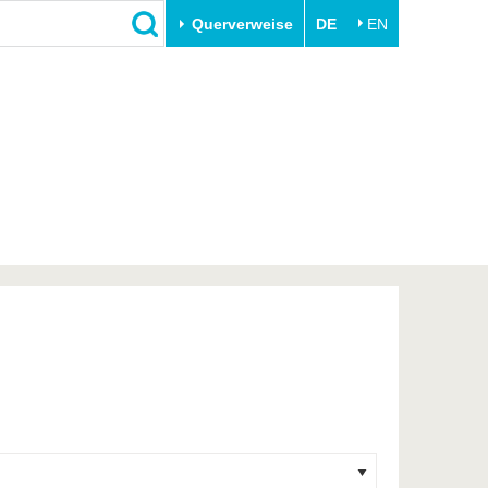
Querverweise
DE
EN
Schließen
Transfer
Unileben
e
Akademische Fachkräfte
Unsere Werte
Wirtschafts- und
Familie & Dual Career
Forschungskooperationen
Sport & Gesundheit
Gründen an der BTU
BTU & Region erleben
Innovative Transferprojekte
Lernen Sie uns kennen