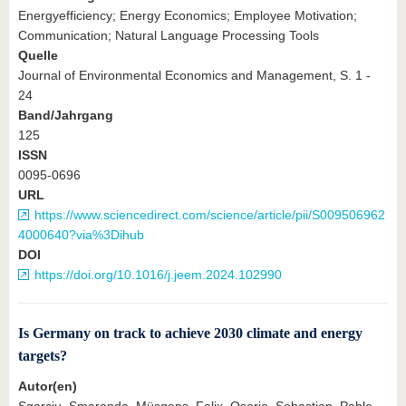
Energyefficiency; Energy Economics; Employee Motivation;
Communication; Natural Language Processing Tools
Quelle
Journal of Environmental Economics and Management, S. 1 -
24
Band/Jahrgang
125
ISSN
0095-0696
URL
https://www.sciencedirect.com/science/article/pii/S009506962
4000640?via%3Dihub
DOI
https://doi.org/10.1016/j.jeem.2024.102990
Is Germany on track to achieve 2030 climate and energy
targets?
Autor(en)
Sgarciu, Smaranda, Müsgens, Felix, Osorio, Sebastian, Pahle,