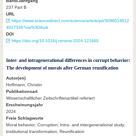
Band/Jahrgang
237 Part B
URL
https://www.sciencedirect.com/science/article/pii/S096014812
4017336?via%3Dihub
DOI
https://doi.org/10.1016/j.renene.2024.121665
Inter- and intragenerational differences in corrupt behavior:
The development of morals after German reunification
Autor(en)
Hoffmann, Christin
Publikationsart
Wissenschaftlicher Zeitschriftenartikel referiert
Erscheinungsjahr
2024
Freie Schlagworte
Moral behavior; Corruption; Intra- and intergenerational study;
Institutional transformation; Reunification