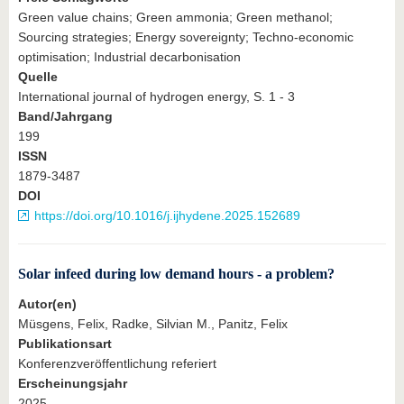
Green value chains; Green ammonia; Green methanol;
Sourcing strategies; Energy sovereignty; Techno-economic
optimisation; Industrial decarbonisation
Quelle
International journal of hydrogen energy, S. 1 - 3
Band/Jahrgang
199
ISSN
1879-3487
DOI
https://doi.org/10.1016/j.ijhydene.2025.152689
Solar infeed during low demand hours - a problem?
Autor(en)
Müsgens, Felix, Radke, Silvian M., Panitz, Felix
Publikationsart
Konferenzveröffentlichung referiert
Erscheinungsjahr
2025