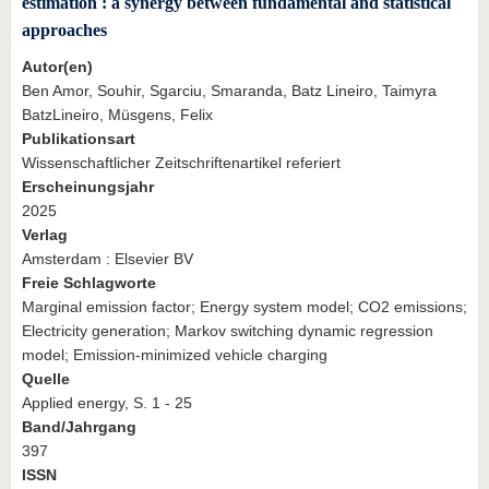
estimation : a synergy between fundamental and statistical
approaches
Autor(en)
Ben Amor, Souhir, Sgarciu, Smaranda, Batz Lineiro, Taimyra
BatzLineiro, Müsgens, Felix
Publikationsart
Wissenschaftlicher Zeitschriftenartikel referiert
Erscheinungsjahr
2025
Verlag
Amsterdam : Elsevier BV
Freie Schlagworte
Marginal emission factor; Energy system model; CO2 emissions;
Electricity generation; Markov switching dynamic regression
model; Emission-minimized vehicle charging
Quelle
Applied energy, S. 1 - 25
Band/Jahrgang
397
ISSN