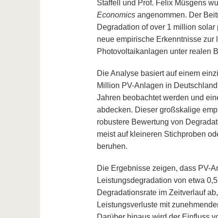
Staffell und Prof. Felix Müsgens wu
Economics
angenommen. Der Beitrag
Degradation of over 1 million solar
neue empirische Erkenntnisse zur l
Photovoltaikanlagen unter realen 
Die Analyse basiert auf einem einz
Million PV-Anlagen in Deutschland,
Jahren beobachtet werden und eine
abdecken. Dieser großskalige empir
robustere Bewertung von Degradati
meist auf kleineren Stichproben o
beruhen.
Die Ergebnisse zeigen, dass PV-An
Leistungsdegradation von etwa 0,5
Degradationsrate im Zeitverlauf ab,
Leistungsverluste mit zunehmende
Darüber hinaus wird der Einfluss v