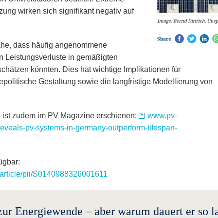
ng wirken sich signifikant negativ auf
nahe, dass häufig angenommene
n Leistungsverluste in gemäßigten
hätzen könnten. Dies hat wichtige Implikationen für
epolitische Gestaltung sowie die langfristige Modellierung von
 ist zudem im PV Magazine erschienen:
www.pv-
eveals-pv-systems-in-germany-outperform-lifespan-
fügbar:
article/pii/S0140988326001611
zur Energiewende – aber warum dauert er so l