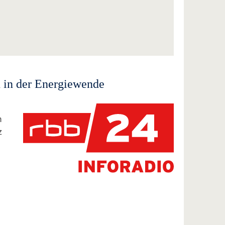
n in der Energiewende
m
z