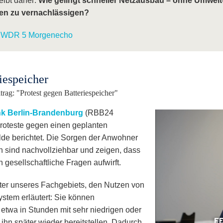
eibt daher:
Wie gelingt schneller Netzausbau – ohne Umwelt
sen zu vernachlässigen?
im WDR 5 Morgenecho
iespeicher
rag: "Protest gegen Batteriespeicher"
k Berlin-Brandenburg
(RBB24
roteste gegen einen geplanten
de berichtet. Die Sorgen der Anwohner
n sind nachvollziehbar und zeigen, dass
gesellschaftliche Fragen aufwirft.
iter unseres Fachgebiets, den Nutzen von
stem erläutert: Sie können
twa in Stunden mit sehr niedrigen oder
ihn später wieder bereitstellen. Dadurch