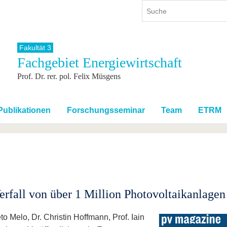
Fakultät 3
Fachgebiet Energiewirtschaft
ium
International
Weiterbildung
Prof. Dr. rer. pol. Felix Müsgens
ienangebot
Internationales Profil
Weiterbildungsangebot
dem Studium
Aus dem Ausland an die BTU
Wissenschaftliche
Weiterbildung
tudium
Mit der BTU ins Ausland
Publikationen
Forschungsseminar
Team
ETRM
Kontakt
 dem Studium
Für internationale
Studierende
Kontakt
erfall von über 1 Million Photovoltaikanlagen
o Melo, Dr. Christin Hoffmann, Prof. Iain