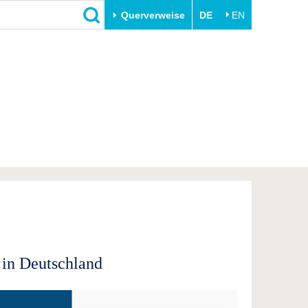
Querverweise
DE
EN
Schließen
Transfer
Unileben
e
Akademische Fachkräfte
Unsere Werte
Wirtschafts- und
Familie & Dual Career
Forschungskooperationen
Sport & Gesundheit
Gründen an der BTU
BTU & Region erleben
Innovative Transferprojekte
Lernen Sie uns kennen
 in Deutschland