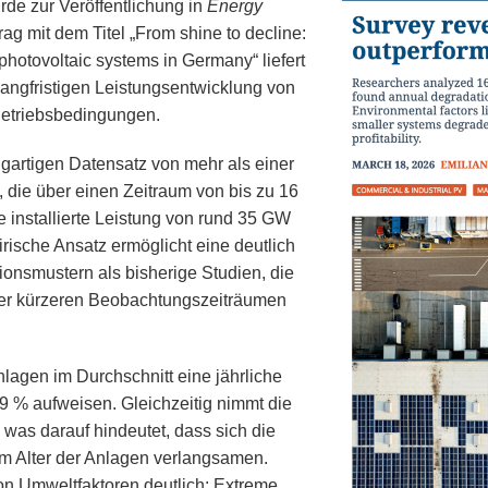
rde zur Veröffentlichung in
Energy
 mit dem Titel „From shine to decline:
 photovoltaic systems in Germany“ liefert
angfristigen Leistungsentwicklung von
Betriebsbedingungen.
igartigen Datensatz von mehr als einer
 die über einen Zeitraum von bis zu 16
 installierte Leistung von rund 35 GW
ische Ansatz ermöglicht eine deutlich
onsmustern als bisherige Studien, die
der kürzeren Beobachtungszeiträumen
lagen im Durchschnitt eine jährliche
9 % aufweisen. Gleichzeitig nimmt die
 was darauf hindeutet, dass sich die
m Alter der Anlagen verlangsamen.
on Umweltfaktoren deutlich: Extreme