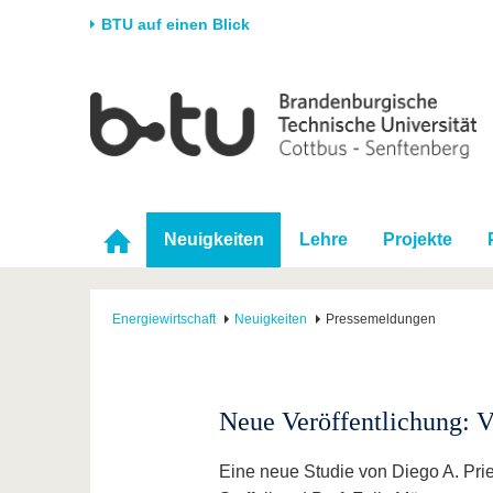
BTU auf einen Blick
Startseite
Universität
Forschung
Stud
Die BTU
Aktuelle Forschung
Stud
Struktur
Forschungsprofil
Vor 
Karriere & Engagement
Förderung
Im S
Neuigkeiten
Lehre
Projekte
Partnerschaften &
Wissenschaftlicher
Nach
Strukturwandel
Nachwuchs
Energiewirtschaft
Neuigkeiten
Pressemeldungen
Neue Veröffentlichung: V
Eine neue Studie von Diego A. Priet