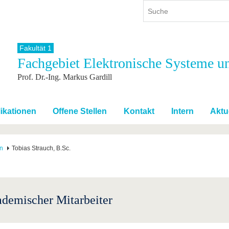
Fakultät 1
Fachgebiet Elektronische Systeme u
ium
International
Weiterbildung
Prof. Dr.-Ing. Markus Gardill
ienangebot
Internationales Profil
Weiterbildungsangebot
dem Studium
Aus dem Ausland an die BTU
Wissenschaftliche
Weiterbildung
tudium
Mit der BTU ins Ausland
ikationen
Offene Stellen
Kontakt
Intern
Aktu
Kontakt
 dem Studium
Für internationale
Studierende
Kontakt
en
Tobias Strauch, B.Sc.
demischer Mitarbeiter