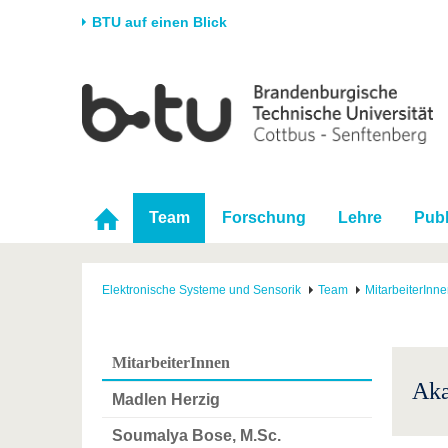
BTU auf einen Blick
Startseite
Universität
Forschung
Stud
Die BTU
Aktuelle Forschung
Stud
Struktur
Forschungsprofil
Vor 
Karriere & Engagement
Förderung
Im S
Team
Forschung
Lehre
Publ
Partnerschaften &
Wissenschaftlicher
Nach
Strukturwandel
Nachwuchs
Elektronische Systeme und Sensorik
Team
MitarbeiterInn
MitarbeiterInnen
Aka
Madlen Herzig
Soumalya Bose, M.Sc.