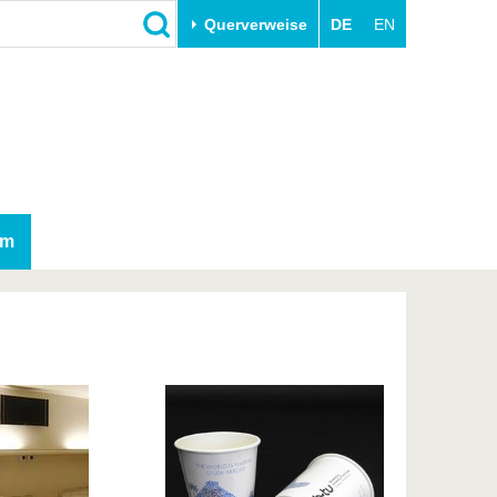
Querverweise
DE
EN
Schließen
Transfer
Unileben
e
Akademische Fachkräfte
Unsere Werte
Wirtschafts- und
Familie & Dual Career
Forschungskooperationen
Sport & Gesundheit
am
Gründen an der BTU
BTU & Region erleben
Innovative Transferprojekte
Lernen Sie uns kennen