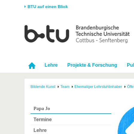
BTU auf einen Blick
Startseite
Universität
Forschung
Stud
Die BTU
Aktuelle Forschung
Stud
Struktur
Forschungsprofil
Vor 
Karriere & Engagement
Förderung
Im S
Lehre
Projekte & Forschung
Pu
Partnerschaften &
Wissenschaftlicher
Nach
Strukturwandel
Nachwuchs
Bildende Kunst
Team
Ehemaliger Lehrstuhlinhaber
Öffe
Papa Jo
Termine
Lehre