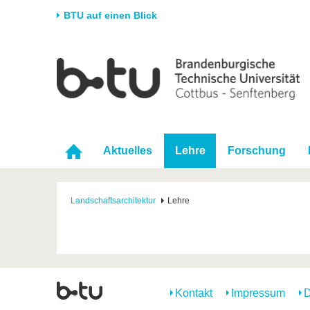
BTU auf einen Blick
Startseite
Universität
Forschung
Stud
Die BTU
Aktuelle Forschung
Stud
Struktur
Forschungsprofil
Vor 
Karriere & Engagement
Förderung
Im S
Aktuelles
Lehre
Forschung
Partnerschaften &
Wissenschaftlicher
Nach
Strukturwandel
Nachwuchs
Landschaftsarchitektur
Lehre
Kontakt
Impressum
D