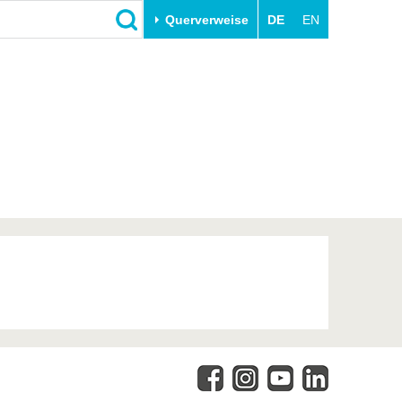
Querverweise
DE
EN
Schließen
Transfer
Unileben
e
Akademische Fachkräfte
Unsere Werte
Wirtschafts- und
Familie & Dual Career
Forschungskooperationen
Sport & Gesundheit
Gründen an der BTU
BTU & Region erleben
Innovative Transferprojekte
Lernen Sie uns kennen