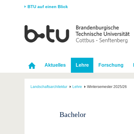
BTU auf einen Blick
Startseite
Universität
Forschung
Stud
Die BTU
Aktuelle Forschung
Stud
Struktur
Forschungsprofil
Vor 
Karriere & Engagement
Förderung
Im S
Aktuelles
Lehre
Forschung
Partnerschaften &
Wissenschaftlicher
Nach
Strukturwandel
Nachwuchs
Landschaftsarchitektur
Lehre
Wintersemester 2025/26
Bachelor