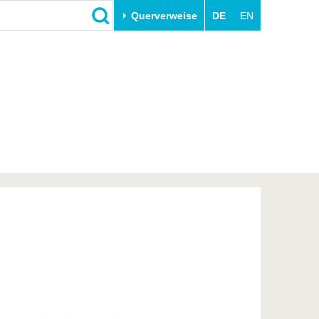
Querverweise
DE
EN
Schließen
Transfer
Unileben
e
Akademische Fachkräfte
Unsere Werte
Wirtschafts- und
Familie & Dual Career
Forschungskooperationen
Sport & Gesundheit
Gründen an der BTU
BTU & Region erleben
Innovative Transferprojekte
Lernen Sie uns kennen