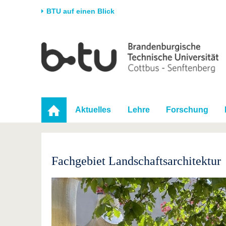
BTU auf einen Blick
Startseite
Universität
Forschung
Stud
Die BTU
Aktuelle Forschung
Stud
Struktur
Forschungsprofil
Vor 
Karriere & Engagement
Förderung
Im S
Aktuelles
Lehre
Forschung
Partnerschaften &
Wissenschaftlicher
Nach
Strukturwandel
Nachwuchs
Fachgebiet Landschaftsarchitektur