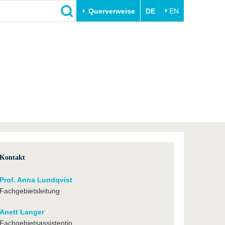
Querverweise
DE
EN
Schließen
Transfer
Unileben
e
Akademische Fachkräfte
Unsere Werte
Wirtschafts- und
Familie & Dual Career
Forschungskooperationen
Sport & Gesundheit
Gründen an der BTU
BTU & Region erleben
Innovative Transferprojekte
Lernen Sie uns kennen
Kontakt
Prof. Anna Lundqvist
Fachgebietsleitung
Anett Langer
Fachgebietsassistentin