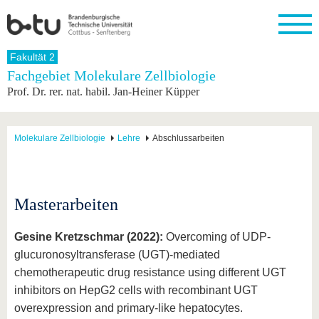
Startseite
Fakultät 2
Schließen
Fachgebiet Molekulare Zellbiologie
Prof. Dr. rer. nat. habil. Jan-Heiner Küpper
Universität
Forschung
Studium
International
Weiterbildung
Transfer
Unileben
Die BTU
Aktuelle
Studienangebot
Internationales
Weiterbildungsangebote
Akademische
Unsere
Forschung
Profil
Fachkräfte
Werte
Struktur
Vor dem
Wissenschaftliche
Molekulare Zellbiologie
Lehre
Abschlussarbeiten
Forschungsprofil
Studium
Aus dem
Weiterbildung
Wirtschafts-
Familie &
Karriere
Ausland
und
Dual
&
Förderung
Im
Kontakt
an die
Forschungskooperati
Career
Engagement
Studium
BTU
Wissenschaftlicher
Gründen
Sport &
Masterarbeiten
Partnerschaften
Nachwuchs
Nach
Mit der
an der
Gesundhei
&
dem
BTU ins
BTU
Strukturwandel
Studium
BTU &
Gesine Kretzschmar (2022):
Overcoming of UDP-
Ausland
Innovative
Region
glucuronosyltransferase (UGT)-mediated
Für
Transferprojekte
erleben
chemotherapeutic drug resistance using different UGT
internationale
Lernen
Studierende
inhibitors on HepG2 cells with recombinant UGT
Sie uns
Kontakt
kennen
overexpression and primary-like hepatocytes.