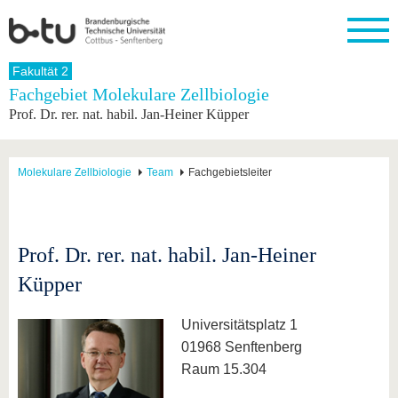
Startseite
Fakultät 2
Schließen
Fachgebiet Molekulare Zellbiologie
Prof. Dr. rer. nat. habil. Jan-Heiner Küpper
Universität
Forschung
Studium
International
Weiterbildung
Transfer
Unileben
Die BTU
Aktuelle
Studienangebot
Internationales
Weiterbildungsangebote
Akademische
Unsere
Forschung
Profil
Fachkräfte
Werte
Struktur
Vor dem
Wissenschaftliche
Molekulare Zellbiologie
Team
Fachgebietsleiter
Forschungsprofil
Studium
Aus dem
Weiterbildung
Wirtschafts-
Familie &
Karriere
Ausland
und
Dual
&
Förderung
Im
Kontakt
an die
Forschungskooperati
Career
Engagement
Studium
BTU
Wissenschaftlicher
Gründen
Sport &
Prof. Dr. rer. nat. habil. Jan-Heiner
Partnerschaften
Nachwuchs
Nach
Mit der
an der
Gesundhei
&
dem
Küpper
BTU ins
BTU
Strukturwandel
Studium
BTU &
Ausland
Innovative
Region
Für
Transferprojekte
erleben
Universitätsplatz 1
internationale
01968 Senftenberg
Lernen
Studierende
Sie uns
Raum 15.304
Kontakt
kennen