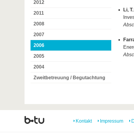
2012
Li, T.
2011
Inve
2008
Absc
2007
Farr
2006
Ener
Absc
2005
2004
Zweitbetreuung / Begutachtung
Kontakt
Impressum
D