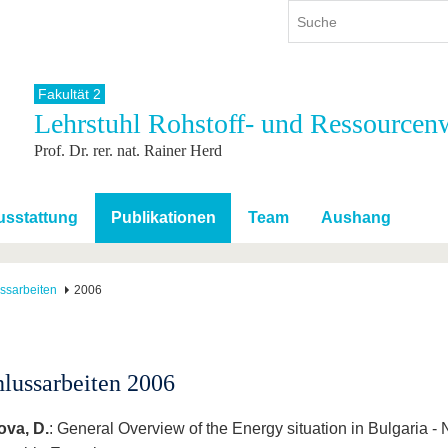
Fakultät 2
Lehrstuhl Rohstoff- und Ressourcenw
ium
International
Weiterbildung
Prof. Dr. rer. nat. Rainer Herd
ienangebot
Internationales Profil
Weiterbildungsangebot
dem Studium
Aus dem Ausland an die BTU
Wissenschaftliche
Weiterbildung
tudium
Mit der BTU ins Ausland
usstattung
Publikationen
Team
Aushang
Kontakt
 dem Studium
Für internationale
Studierende
Kontakt
ssarbeiten
2006
lussarbeiten 2006
va, D.
: General Overview of the Energy situation in Bulgaria 