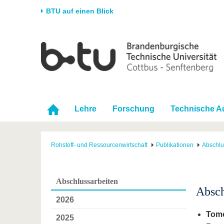
BTU auf einen Blick
Startseite
Universität
Forschung
Stud
Die BTU
Aktuelle Forschung
Stud
Struktur
Forschungsprofil
Vor 
Karriere & Engagement
Förderung
Im S
Lehre
Forschung
Technische A
Partnerschaften &
Wissenschaftlicher
Nach
Strukturwandel
Nachwuchs
Rohstoff- und Ressourcenwirtschaft
Publikationen
Abschlu
Abschlussarbeiten
Absch
2026
Tomo
2025