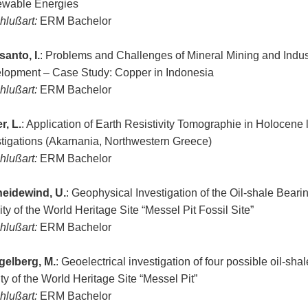
wable Energies
hlußart:
ERM Bachelor
santo, I.
: Problems and Challenges of Mineral Mining and Indus
lopment – Case Study: Copper in Indonesia
hlußart:
ERM Bachelor
r, L.
: Application of Earth Resistivity Tomographie in Holocene
stigations (Akarnania, Northwestern Greece)
hlußart:
ERM Bachelor
eidewind, U.
: Geophysical Investigation of the Oil-shale Beari
ity of the World Heritage Site “Messel Pit Fossil Site”
hlußart:
ERM Bachelor
gelberg, M.
: Geoelectrical investigation of four possible oil-sha
ity of the World Heritage Site “Messel Pit”
hlußart:
ERM Bachelor