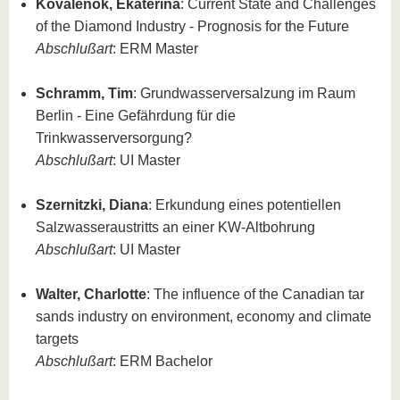
Kovalenok, Ekaterina
:
Current State and Challenges
of the Diamond Industry - Prognosis for the Future
Abschlußart
: ERM Master
Schramm, Tim
: Grundwasserversalzung im Raum
Berlin - Eine Gefährdung für die
Trinkwasserversorgung?
Abschlußart
: UI Master
Szernitzki, Diana
: Erkundung eines potentiellen
Salzwasseraustritts an einer KW-Altbohrung
Abschlußart
: UI Master
Walter, Charlotte
:
The influence of the Canadian tar
sands industry on environment, economy and climate
targets
Abschlußart
: ERM Bachelor