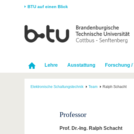
BTU auf einen Blick
Startseite
Universität
Forschung
Stud
Die BTU
Aktuelle Forschung
Stud
Struktur
Forschungsprofil
Vor 
Karriere & Engagement
Förderung
Im S
Lehre
Ausstattung
Forschung / 
Partnerschaften &
Wissenschaftlicher
Nach
Strukturwandel
Nachwuchs
Elektronische Schaltungstechnik
Team
Ralph Schacht
Professor
Prof. Dr.-Ing. Ralph Schacht