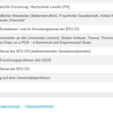
ent für Forschung, Hochschule Lausitz (FH)
tlicher Mitarbeiter (Nebenberuflich), Fraunhofer Gesellschaft, Institut
Center Chemnitz"
m Erweiterten- und im Gründungssenat der BTU CS
emester an der Universität Limerick, Stokes Institute, Thema: Thermo
st Chips on a PCB – a Numerical and Experimental Study
 Senat der BTU CS (stellvertretender Senatsvorsitzender)
Forschungsprofessur (bis 2019)
m Senat der BTU CS
 auf eine Universitätsprofessur
atenschutz
Barrierefreiheit