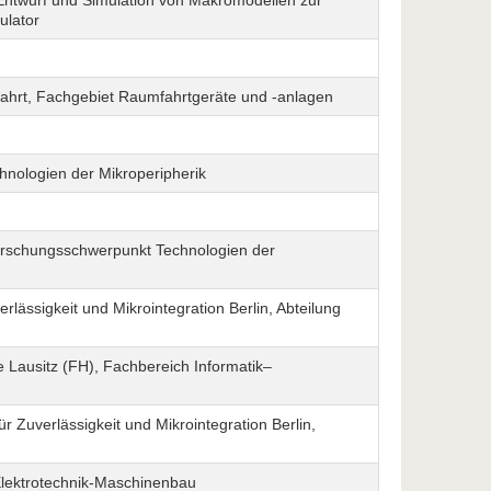
: Entwurf und Simulation von Makromodellen zur
ulator
umfahrt, Fachgebiet Raumfahrtgeräte und -anlagen
chnologien der Mikroperipherik
 Forschungsschwerpunkt Technologien der
erlässigkeit und Mikrointegration Berlin, Abteilung
e Lausitz (FH), Fachbereich Informatik–
ür Zuverlässigkeit und Mikrointegration Berlin,
Elektrotechnik-Maschinenbau