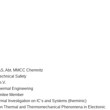
NAS, Abt. MMCC Chemnitz
Technical Safety
.V.
Thermal Engineering
mitee Member
rmal Investigation on IC‘s and Systems (therminic)
e on Thermal and Thermomechanical Phenomena in Electronic