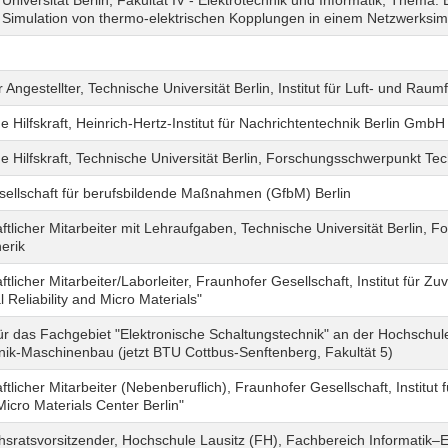
Universität Berlin, Fakultät IV - Elektrotechnik und Informatik, Thema
 Simulation von thermo-elektrischen Kopplungen in einem Netzwerksim
 Angestellter, Technische Universität Berlin, Institut für Luft- und Ra
e Hilfskraft, Heinrich-Hertz-Institut für Nachrichtentechnik Berlin GmbH
e Hilfskraft, Technische Universität Berlin, Forschungsschwerpunkt Te
sellschaft für berufsbildende Maßnahmen (GfbM) Berlin
tlicher Mitarbeiter mit Lehraufgaben, Technische Universität Berlin,
erik
tlicher Mitarbeiter/Laborleiter, Fraunhofer Gesellschaft, Institut für Zuv
 Reliability and Micro Materials"
ür das Fachgebiet "Elektronische Schaltungstechnik" an der Hochschul
nik-Maschinenbau (jetzt BTU Cottbus-Senftenberg, Fakultät 5)
tlicher Mitarbeiter (Nebenberuflich), Fraunhofer Gesellschaft, Institut f
Micro Materials Center Berlin"
sratsvorsitzender, Hochschule Lausitz (FH), Fachbereich Informatik–