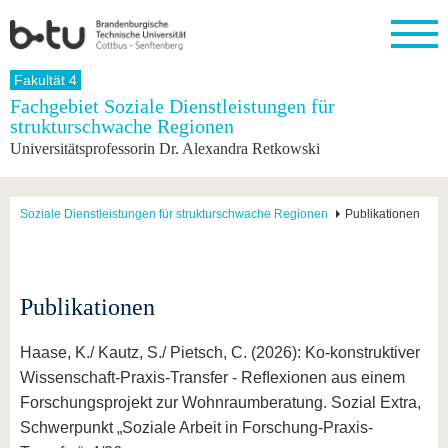
Startseite
Fakultät 4
Schließen
Fachgebiet Soziale Dienstleistungen für
strukturschwache Regionen
Universität
Forschung
Studium
International
Weiterbildung
Transfer
Unileben
Universitätsprofessorin Dr. Alexandra Retkowski
Die BTU
Aktuelle
Studienangebot
Internationales
Weiterbildungsangebote
Akademische
Unsere
Forschung
Profil
Fachkräfte
Werte
Struktur
Vor dem
Wissenschaftliche
Forschungsprofil
Studium
Aus dem
Weiterbildung
Wirtschafts-
Familie &
Soziale Dienstleistungen für strukturschwache Regionen
Publikationen
Karriere
Ausland
und
Dual
&
Förderung
Im
Kontakt
an die
Forschungskooperati
Career
Engagement
Studium
BTU
Wissenschaftlicher
Gründen
Sport &
Partnerschaften
Nachwuchs
Nach
Mit der
an der
Gesundhei
Publikationen
&
dem
BTU ins
BTU
Strukturwandel
Studium
BTU &
Ausland
Innovative
Region
Haase, K./ Kautz, S./ Pietsch, C. (2026): Ko-konstruktiver
Für
Transferprojekte
erleben
Wissenschaft-Praxis-Transfer - Reﬂexionen aus einem
internationale
Lernen
Forschungsprojekt zur Wohnraumberatung. Sozial Extra,
Studierende
Sie uns
Schwerpunkt „Soziale Arbeit in Forschung-Praxis-
Kontakt
kennen