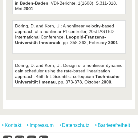
in
Baden-Baden
, VDI-Berichte, 1(1608), S.311-318,
Mai
2001
.
Döring, D. and Korn, U.: A nonlinear velocity-based
approach of a nonlinear PI-controller, 20st IASTED
International Conference,
Leopold-Franzens-
Universität Innsbruck
, pp. 358-363, February
2001
.
Döring, D. and Korn, U.: Design of a nonlinear dynamic
gain scheduler using the rate-based linearization
approach. 45th Int. Scientific. colloquium
Technische
Universität Ilmenau
, pp. 373-378, Oktober
2000
.
Kontakt
Impressum
Datenschutz
Barrierefreiheit