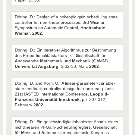
Paper ID: 38.
Döring, D.: Design of a polytopic gain scheduling state
controller for non-linear processes. 3rd Wismar
Symposium on Automatic Control,
Hochschule
Wismar
,
2002
.
Döring, D.: Ein iterativer Algorithmus zur Bestimmung
des Proportionalitätsfaktors „k“,
G
esellschaft für
A
ngewandte
M
athematik und
M
echanik (GAMM) ,
Universität Augsburg
, S.32-33, März
2002
.
Döring, D. and Korn, U.: A linear-parameter-variable-
state feedback controller design for nonlinear plants.
21st IASTED International Conference,
Leopold-
Franzens-Universität Innsbruck,
pp. 307-312,
February
2002
.
Döring, D.: Ein geschwindigkeitsbasierter Ansatz eines
nichtlinearen PI-Gain-Schedulingreglers.
G
esellschaft
für
M
ess-und
A
utomatisierungstechnik, Kongress