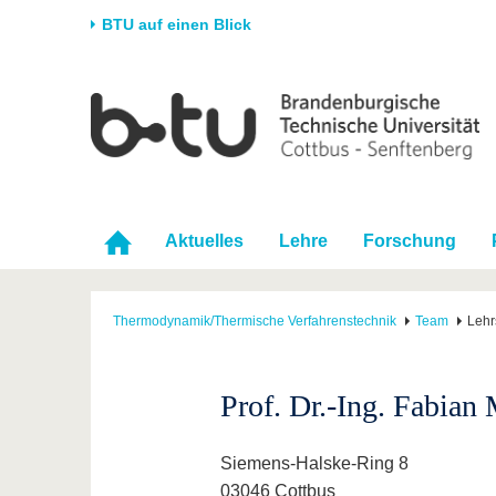
BTU auf einen Blick
Startseite
Universität
Forschung
Stud
Die BTU
Aktuelle Forschung
Stud
Struktur
Forschungsprofil
Vor 
Karriere & Engagement
Förderung
Im S
Aktuelles
Lehre
Forschung
Partnerschaften &
Wissenschaftlicher
Nach
Strukturwandel
Nachwuchs
Thermodynamik/Thermische Verfahrenstechnik
Team
Lehr
Prof. Dr.-Ing. Fabian
Siemens-Halske-Ring 8
03046 Cottbus