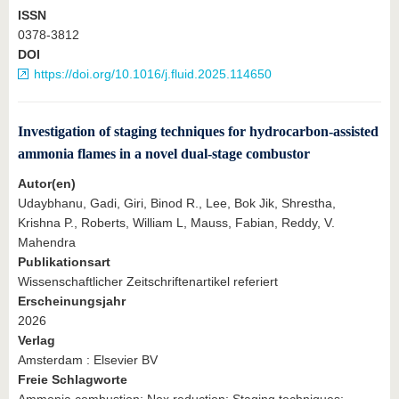
ISSN
0378-3812
DOI
https://doi.org/10.1016/j.fluid.2025.114650
Investigation of staging techniques for hydrocarbon-assisted
ammonia flames in a novel dual-stage combustor
Autor(en)
Udaybhanu, Gadi, Giri, Binod R., Lee, Bok Jik, Shrestha,
Krishna P., Roberts, William L, Mauss, Fabian, Reddy, V.
Mahendra
Publikationsart
Wissenschaftlicher Zeitschriftenartikel referiert
Erscheinungsjahr
2026
Verlag
Amsterdam : Elsevier BV
Freie Schlagworte
Ammonia combustion; Nox reduction; Staging techniques;