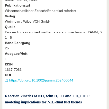
Rakhi,, Mauss, Fabian
Publikationsart
Wissenschaftlicher Zeitschriftenartikel referiert
Verlag
Weinheim : Wiley-VCH GmbH
Quelle
Proceedings in applied mathematics and mechanics : PAMM, S.
1 - 5
Band/Jahrgang
25
Ausgabe/Heft
1
ISSN
1617-7061
DOI
https://doi.org/10.1002/pamm.202400044
Reaction kinetics of NH₂ with H₂CO and CH₃CHO :
modeling implications for NH₃‐dual fuel blends