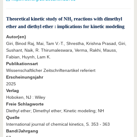
Theoretical kinetic study of NH₂ reactions with dimethyl
ether and diethyl ether : implications for kinetic modeling
Autor(en)
Giri, Binod Raj, Mai, Tam V.‐T., Shrestha, Krishna Prasad, Giri,
Sushant, Naik, R. Thirumaleswara, Verma, Rakhi, Mauss,
Fabian, Huynh, Lam K.
Publikationsart
Wissenschaftlicher Zeitschriftenartikel referiert
Erscheinungsjahr
2025
Verlag
Hoboken, NJ : Wiley
Freie Schlagworte
Diethyl ether; Dimethyl ether; Kinetic modeling; NH
Quelle
International journal of chemical kinetics, S. 353 - 363
Band/Jahrgang