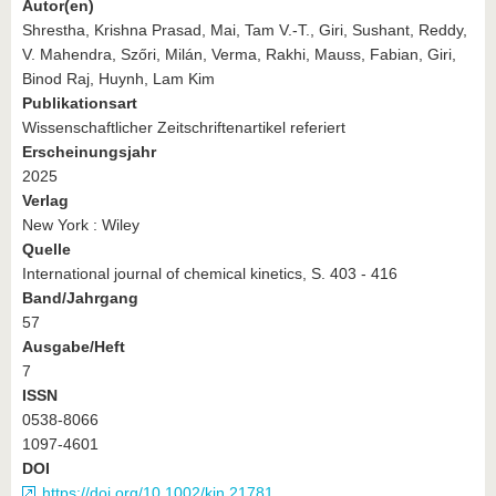
Autor(en)
Shrestha, Krishna Prasad, Mai, Tam V.‐T., Giri, Sushant, Reddy,
V. Mahendra, Szőri, Milán, Verma, Rakhi, Mauss, Fabian, Giri,
Binod Raj, Huynh, Lam Kim
Publikationsart
Wissenschaftlicher Zeitschriftenartikel referiert
Erscheinungsjahr
2025
Verlag
New York : Wiley
Quelle
International journal of chemical kinetics, S. 403 - 416
Band/Jahrgang
57
Ausgabe/Heft
7
ISSN
0538-8066
1097-4601
DOI
https://doi.org/10.1002/kin.21781