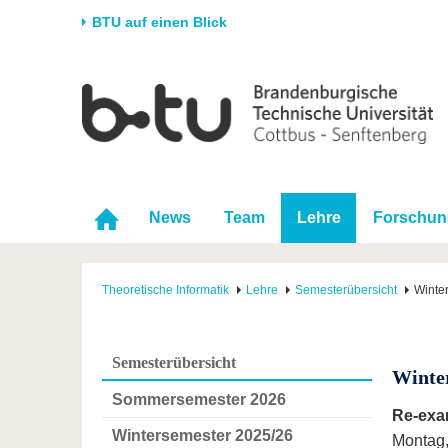
BTU auf einen Blick
Startseite
Universität
Forschung
Stud
Die BTU
Aktuelle Forschung
Stud
Struktur
Forschungsprofil
Vor 
Karriere & Engagement
Förderung
Im S
News
Team
Lehre
Forschun
Partnerschaften &
Wissenschaftlicher
Nach
Strukturwandel
Nachwuchs
Theoretische Informatik
Lehre
Semesterübersicht
Winte
Semesterübersicht
Winte
Sommersemester 2026
Re-exa
Wintersemester 2025/26
Montag,