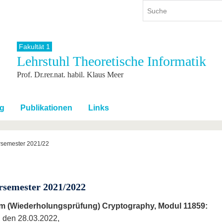
Fakultät 1
Lehrstuhl Theoretische Informatik
ium
International
Weiterbildung
Prof. Dr.rer.nat. habil. Klaus Meer
ienangebot
Internationales Profil
Weiterbildungsangebot
dem Studium
Aus dem Ausland an die BTU
Wissenschaftliche
Weiterbildung
tudium
Mit der BTU ins Ausland
g
Publikationen
Links
Kontakt
 dem Studium
Für internationale
Studierende
Kontakt
rsemester 2021/22
rsemester 2021/2022
m (Wiederholungsprüfung) Cryptography, Modul 11859:
 den 28.03.2022,