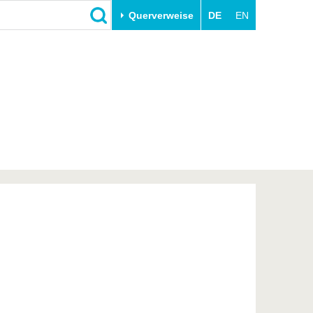
Querverweise
DE
EN
Schließen
Transfer
Unileben
e
Akademische Fachkräfte
Unsere Werte
Wirtschafts- und
Familie & Dual Career
Forschungskooperationen
Sport & Gesundheit
Gründen an der BTU
BTU & Region erleben
Innovative Transferprojekte
Lernen Sie uns kennen