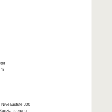
ter
um
, Niveaustufe 300
pezialisierung