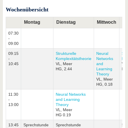
Wochenübersicht
Montag
Dienstag
Mittwoch
Do
07:30
-
09:00
09:15
Strukturelle
Neural
Str
-
Komplexitätstheorie
Networks
Kom
10:45
VL, Meer
and
VL,
HG, 2.44
Learning
HG
Theory
VL, Meer
HG, 0.18
11:30
Neural Networks
-
and Learning
13:00
Theory
VL, Meer
HG 0.19
13:45
Sprechstunde
Sprechstunde
Spr