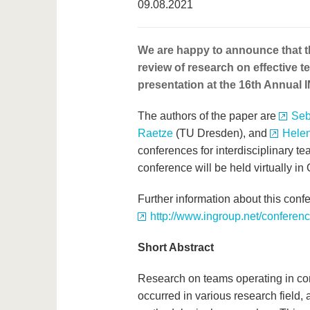
09.08.2021
We are happy to announce that th
review of research on effective 
presentation at the 16th Annual
The authors of the paper are
Seb
Raetze
(TU Dresden), and
Helen
conferences for interdisciplinary 
conference will be held virtually in
Further information about this conf
http://www.ingroup.net/conferenc
Short Abstract
Research on teams operating in co
occurred in various research field, 