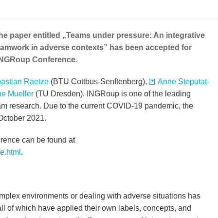
e paper entitled „Teams under pressure: An integrative
teamwork in adverse contexts” has been accepted for
 INGRoup Conference.
astian Raetze
(BTU Cottbus-Senftenberg),
Anne Steputat-
e Mueller
(TU Dresden). INGRoup is one of the leading
team research. Due to the current COVID-19 pandemic, the
 October 2021.
erence can be found at
e.html
.
mplex environments or dealing with adverse situations has
all of which have applied their own labels, concepts, and