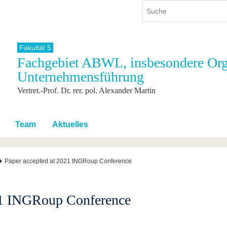
Fakultät 5
Fachgebiet ABWL, insbesondere Org
ium
International
Weiterbildung
Unternehmensführung
ienangebot
Internationales Profil
Weiterbildungsangebot
Vertret.-Prof. Dr. rer. pol. Alexander Martin
dem Studium
Aus dem Ausland an die BTU
Wissenschaftliche
Weiterbildung
tudium
Mit der BTU ins Ausland
Kontakt
 dem Studium
Für internationale
Team
Aktuelles
Studierende
Kontakt
Paper accepted at 2021 INGRoup Conference
21 INGRoup Conference