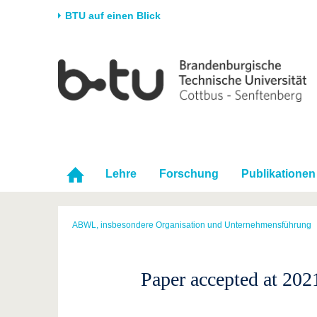
BTU auf einen Blick
Startseite
Universität
Forschung
Stud
Die BTU
Aktuelle Forschung
Stud
Struktur
Forschungsprofil
Vor 
Karriere & Engagement
Förderung
Im S
Partnerschaften &
Wissenschaftlicher
Nach
Lehre
Forschung
Publikationen
Strukturwandel
Nachwuchs
ABWL, insbesondere Organisation und Unternehmensführung
Paper accepted at 20