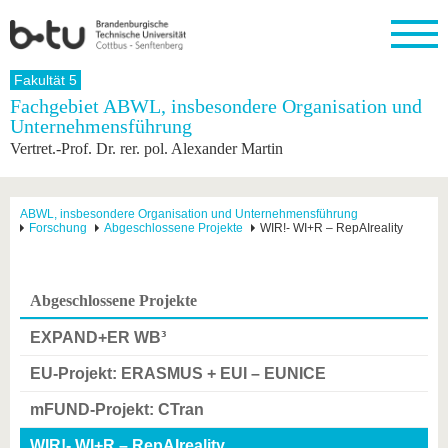
Startseite
Fakultät 5
Schließen
Fachgebiet ABWL, insbesondere Organisation und
Unternehmensführung
Universität
Forschung
Studium
International
Weiterbildung
Transfer
Unileben
Vertret.-Prof. Dr. rer. pol. Alexander Martin
Die BTU
Aktuelle
Studienangebot
Internationales
Weiterbildungsangebote
Akademische
Unsere
Forschung
Profil
Fachkräfte
Werte
Struktur
Vor dem
Wissenschaftliche
Forschungsprofil
Studium
Aus dem
Weiterbildung
Wirtschafts-
Familie &
ABWL, insbesondere Organisation und Unternehmensführung
Karriere
Forschung
Abgeschlossene Projekte
WIR!- WI+R – RepAIreality
Ausland
und
Dual
&
Förderung
Im
Kontakt
an die
Forschungskooperati
Career
Engagement
Studium
BTU
Wissenschaftlicher
Gründen
Sport &
Partnerschaften
Nachwuchs
Nach
Mit der
an der
Gesundhei
Abgeschlossene Projekte
&
dem
BTU ins
BTU
Strukturwandel
Studium
BTU &
Ausland
EXPAND+ER WB³
Innovative
Region
Für
Transferprojekte
erleben
EU-Projekt: ERASMUS + EUI – EUNICE
internationale
Lernen
Studierende
mFUND-Projekt: CTran
Sie uns
Kontakt
kennen
WIR!- WI+R – RepAIreality