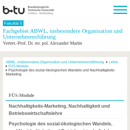
Startseite
Fakultät 5
Schließen
Fachgebiet ABWL, insbesondere Organisation und
Unternehmensführung
Universität
Forschung
Studium
International
Weiterbildung
Transfer
Unileben
Vertret.-Prof. Dr. rer. pol. Alexander Martin
Die BTU
Aktuelle
Studienangebot
Internationales
Weiterbildungsangebote
Akademische
Unsere
Forschung
Profil
Fachkräfte
Werte
Struktur
Vor dem
Wissenschaftliche
Forschungsprofil
Studium
Aus dem
Weiterbildung
Wirtschafts-
Familie &
ABWL, insbesondere Organisation und Unternehmensführung
Lehre
Karriere
FÜS-Module
Ausland
und
Dual
&
Förderung
Im
Kontakt
Psychologie des sozial-ökologischen Wandels und Nachhaltigkeits-
an die
Forschungskooperati
Career
Marketing
Engagement
Studium
BTU
Wissenschaftlicher
Gründen
Sport &
Partnerschaften
Nachwuchs
Nach
Mit der
an der
Gesundhei
&
dem
BTU ins
BTU
Strukturwandel
Studium
BTU &
FÜS-Module
Ausland
Innovative
Region
Für
Transferprojekte
erleben
Nachhaltigkeits-Marketing, Nachhaltigkeit und
internationale
Betriebswirtschaftslehre
Lernen
Studierende
Sie uns
Psychologie des sozial-ökologischen Wandels,
Kontakt
kennen