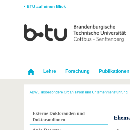
BTU auf einen Blick
Startseite
Universität
Forschung
Stud
Die BTU
Aktuelle Forschung
Stud
Struktur
Forschungsprofil
Vor 
Karriere & Engagement
Förderung
Im S
Partnerschaften &
Wissenschaftlicher
Nach
Lehre
Forschung
Publikationen
Strukturwandel
Nachwuchs
ABWL, insbesondere Organisation und Unternehmensführung
Externe Doktoranden und
Ehema
Doktorandinnen