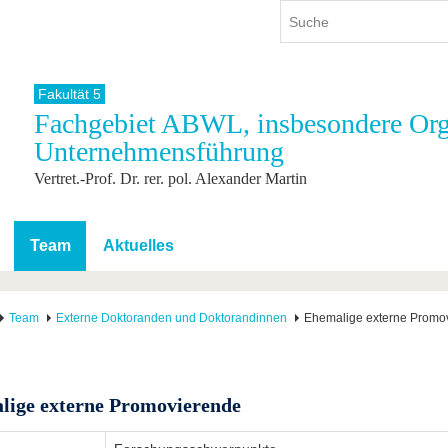
Fakultät 5
Fachgebiet ABWL, insbesondere Org
ium
International
Weiterbildung
Unternehmensführung
ienangebot
Internationales Profil
Weiterbildungsangebot
Vertret.-Prof. Dr. rer. pol. Alexander Martin
dem Studium
Aus dem Ausland an die BTU
Wissenschaftliche
Weiterbildung
tudium
Mit der BTU ins Ausland
Kontakt
 dem Studium
Für internationale
Team
Aktuelles
Studierende
Kontakt
Team
Externe Doktoranden und Doktorandinnen
Ehemalige externe Promo
lige externe Promovierende