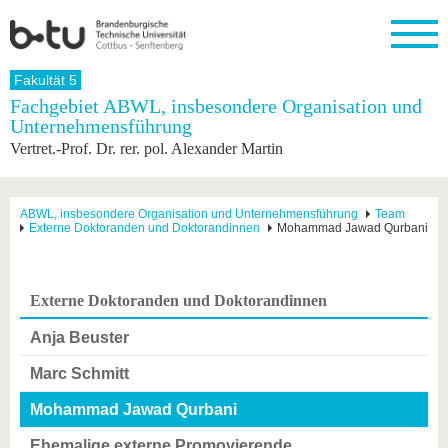
Startseite
Fakultät 5
Schließen
Fachgebiet ABWL, insbesondere Organisation und
Unternehmensführung
Universität
Forschung
Studium
International
Weiterbildung
Transfer
Unileben
Vertret.-Prof. Dr. rer. pol. Alexander Martin
Die BTU
Aktuelle
Studienangebot
Internationales
Weiterbildungsangebote
Akademische
Unsere
Forschung
Profil
Fachkräfte
Werte
Struktur
Vor dem
Wissenschaftliche
Forschungsprofil
Studium
Aus dem
Weiterbildung
Wirtschafts-
Familie &
ABWL, insbesondere Organisation und Unternehmensführung
Team
Karriere
Externe Doktoranden und Doktorandinnen
Mohammad Jawad Qurbani
Ausland
und
Dual
&
Förderung
Im
Kontakt
an die
Forschungskooperati
Career
Engagement
Studium
BTU
Wissenschaftlicher
Gründen
Sport &
Partnerschaften
Nachwuchs
Nach
Mit der
an der
Gesundhei
Externe Doktoranden und Doktorandinnen
&
dem
BTU ins
BTU
Strukturwandel
Studium
BTU &
Ausland
Anja Beuster
Innovative
Region
Für
Transferprojekte
erleben
Marc Schmitt
internationale
Lernen
Studierende
Mohammad Jawad Qurbani
Sie uns
Kontakt
kennen
Ehemalige externe Promovierende