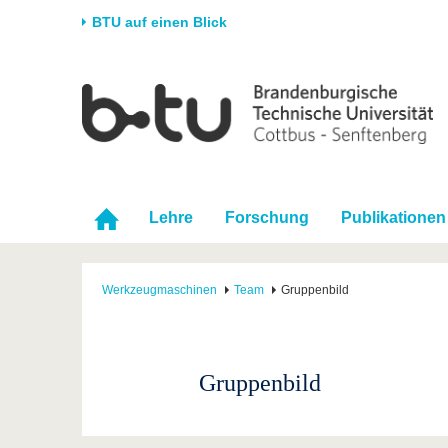
BTU auf einen Blick
Startseite
Universität
Forschung
Stud
Die BTU
Aktuelle Forschung
Stud
Struktur
Forschungsprofil
Vor 
Karriere & Engagement
Förderung
Im S
Lehre
Forschung
Publikationen
Partnerschaften &
Wissenschaftlicher
Nach
Strukturwandel
Nachwuchs
Werkzeugmaschinen
Team
Gruppenbild
Gruppenbild