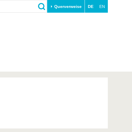
Querverweise
DE
EN
Schließen
Transfer
Unileben
e
Akademische Fachkräfte
Unsere Werte
Wirtschafts- und
Familie & Dual Career
Forschungskooperationen
Sport & Gesundheit
Gründen an der BTU
BTU & Region erleben
Innovative Transferprojekte
Lernen Sie uns kennen