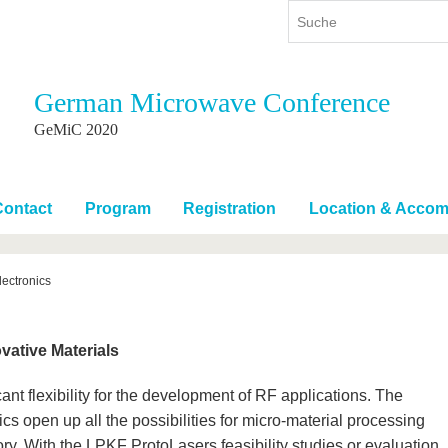
German Microwave Conference
ium
International
Weiterbildung
GeMiC 2020
ienangebot
Internationales Profil
Weiterbildungsangebot
dem Studium
Aus dem Ausland an die BTU
Wissenschaftliche
Weiterbildung
Contact
Program
Registration
Location & Accom
tudium
Mit der BTU ins Ausland
Kontakt
 dem Studium
Für internationale
Studierende
ectronics
Kontakt
vative Materials
ant flexibility for the development of RF applications. The
cs open up all the possibilities for micro-material processing
ry. With the LPKF ProtoLasers feasibility studies or evaluation