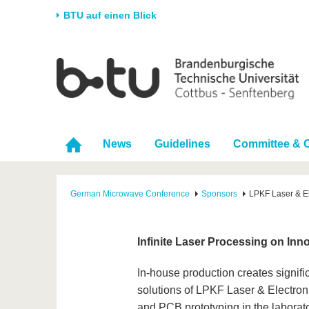
BTU auf einen Blick
Startseite
Universität
Forschung
Stud
Die BTU
Aktuelle Forschung
Stud
Struktur
Forschungsprofil
Vor 
News
Guidelines
Committee & 
Karriere & Engagement
Förderung
Im S
Partnerschaften &
Wissenschaftlicher
Nach
Strukturwandel
Nachwuchs
German Microwave Conference
Sponsors
LPKF Laser & El
Infinite Laser Processing on Inno
In-house production creates signific
solutions of LPKF Laser & Electroni
and PCB prototyping in the laborato