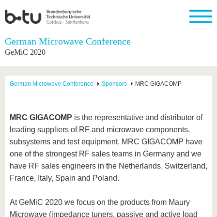
Startseite
German Microwave Conference
Schließen
GeMiC 2020
Universität
Forschung
Studium
International
Weiterbildung
Transfer
Unileben
Die BTU
Aktuelle
Studienangebot
Internationales
Weiterbildungsangebote
Akademische
Unsere
German Microwave Conference
Sponsors
MRC GIGACOMP
Forschung
Profil
Fachkräfte
Werte
Struktur
Vor dem
Wissenschaftliche
Forschungsprofil
Studium
Aus dem
Weiterbildung
Wirtschafts-
Familie &
Karriere
Ausland
und
Dual
&
Förderung
Im
Kontakt
MRC GIGACOMP
is the representative and distributor of
an die
Forschungskooperati
Career
Engagement
Studium
leading suppliers of RF and microwave components,
BTU
Wissenschaftlicher
Gründen
Sport &
Partnerschaften
Nachwuchs
Nach
subsystems and test equipment. MRC GIGACOMP have
Mit der
an der
Gesundhei
&
dem
BTU ins
BTU
one of the strongest RF sales teams in Germany and we
Strukturwandel
Studium
BTU &
Ausland
have RF sales engineers in the Netherlands, Switzerland,
Innovative
Region
Für
Transferprojekte
erleben
France, Italy, Spain and Poland.
internationale
Lernen
Studierende
Sie uns
At GeMiC 2020 we focus on the products from Maury
Kontakt
kennen
Microwave (impedance tuners, passive and active load