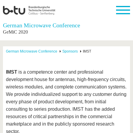
Startseite
German Microwave Conference
Schließen
GeMiC 2020
Universität
Forschung
Studium
International
Weiterbildung
Transfer
Unileben
Die BTU
Aktuelle
Studienangebot
Internationales
Weiterbildungsangebote
Akademische
Unsere
German Microwave Conference
Sponsors
IMST
Forschung
Profil
Fachkräfte
Werte
Struktur
Vor dem
Wissenschaftliche
Forschungsprofil
Studium
Aus dem
Weiterbildung
Wirtschafts-
Familie &
Karriere
Ausland
und
Dual
&
Förderung
Im
Kontakt
IMST
is a competence center and professional
an die
Forschungskooperati
Career
Engagement
Studium
development house for antennas, high-frequency circuits,
BTU
Wissenschaftlicher
Gründen
Sport &
Partnerschaften
Nachwuchs
Nach
wireless modules, and complete communication systems.
Mit der
an der
Gesundhei
&
dem
BTU ins
BTU
We provide individualized support to any customer during
Strukturwandel
Studium
BTU &
Ausland
every phase of product development, from initial
Innovative
Region
Für
Transferprojekte
erleben
consulting to series production. IMST has the added
internationale
resources of critical partnerships in the commercial
Lernen
Studierende
Sie uns
marketplace and in the publicly sponsored research
Kontakt
kennen
sector.