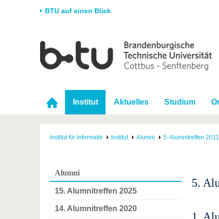
BTU auf einen Blick
Startseite
Universität
Forschung
Stud
Die BTU
Aktuelle Forschung
Stud
Struktur
Forschungsprofil
Vor 
Institut
Aktuelles
Studium
O
Karriere & Engagement
Förderung
Im S
Partnerschaften &
Wissenschaftlicher
Nach
Strukturwandel
Nachwuchs
Institut für Informatik
Institut
Alumni
5. Alumnitreffen 2011
Alumni
5. Al
15. Alumnitreffen 2025
14. Alumnitreffen 2020
1. Al