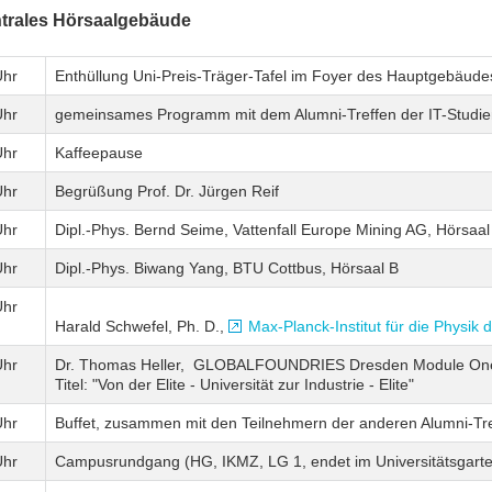
trales Hörsaalgebäude
Uhr
Enthüllung Uni-Preis-Träger-Tafel im Foyer des Hauptgebäude
Uhr
gemeinsames Programm mit dem Alumni-Treffen der IT-Studie
Uhr
Kaffeepause
Uhr
Begrüßung Prof. Dr. Jürgen Reif
Uhr
Dipl.-Phys. Bernd Seime, Vattenfall Europe Mining AG, Hörsaal
Uhr
Dipl.-Phys. Biwang Yang, BTU Cottbus, Hörsaal B
Uhr
Harald Schwefel, Ph. D.,
Max-Planck-Institut für die Physik 
Uhr
Dr. Thomas Heller, GLOBALFOUNDRIES Dresden Module One 
Titel: "Von der Elite - Universität zur Industrie - Elite"
Uhr
Buffet, zusammen mit den Teilnehmern der anderen Alumni-Tr
Uhr
Campusrundgang (HG, IKMZ, LG 1, endet im Universitätsgart