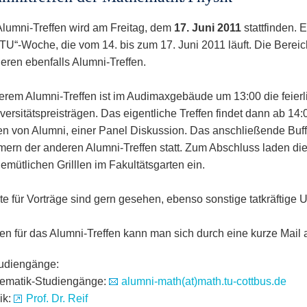
Alumni-Treffen wird am Freitag, dem
17. Juni 2011
stattfinden. E
TU“-Woche, die vom 14. bis zum 17. Juni 2011 läuft. Die Berei
ieren ebenfalls Alumni-Treffen.
erem Alumni-Treffen ist im Audimaxgebäude um 13:00 die feierli
ersitätspreisträgen. Das eigentliche Treffen findet dann ab 14:0
en von Alumni, einer Panel Diskussion. Das anschließende Buff
mern der anderen Alumni-Treffen statt. Zum Abschluss laden d
emütlichen Grilllen im Fakultätsgarten ein.
e für Vorträge sind gern gesehen, ebenso sonstige tatkräftige U
n für das Alumni-Treffen kann man sich durch eine kurze Mail 
tudiengänge:
ematik-Studiengänge:
alumni-math(at)math.tu-cottbus.de
ik:
Prof. Dr. Reif