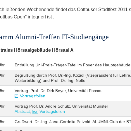
hließenden Wochenende findet das Cottbuser Stadtfest 2011 st
ttbus Open“ integriert ist .
amm Alumni-Treffen IT-Studiengänge
trales Hörsaalgebäude Hörsaal A
Uhr
Enthüllung Uni-Preis-Träger-Tafel im Foyer des Hauptgebäude
Uhr
Begrüßung durch Prof. Dr.-Ing. Koziol (Vizepräsident für Lehr
Weiterbildung) und Prof. Dr.-Ing. Nolte
Uhr
Vortrag Prof. Dr. Dirk Beyer, Universität Passau
Vortragsfolien
Uhr
Vortrag Prof. Dr. André Schulz, Universität Münster
Abstract
,
Vortragsfolien
Uhr
Grußwort: Dr.-Ing. Jana-Cordelia Petzold, ALUMNI-Club der B