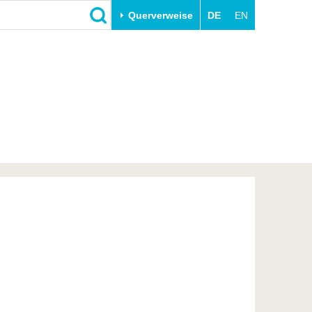
Querverweise
DE
EN
Schließen
Transfer
Unileben
e
Akademische Fachkräfte
Unsere Werte
Wirtschafts- und
Familie & Dual Career
Forschungskooperationen
Sport & Gesundheit
Gründen an der BTU
BTU & Region erleben
Innovative Transferprojekte
Lernen Sie uns kennen