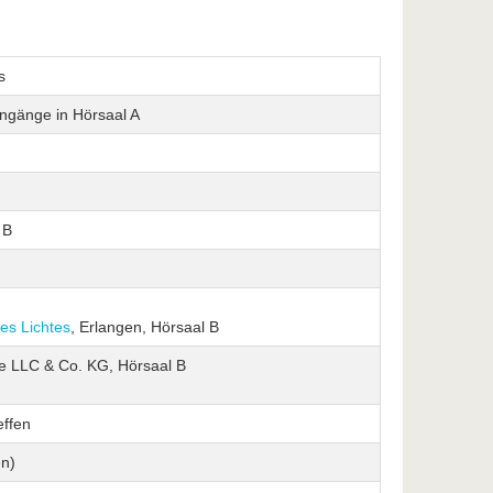
s
ngänge in Hörsaal A
 B
des Lichtes
, Erlangen, Hörsaal B
LLC & Co. KG, Hörsaal B
effen
en)