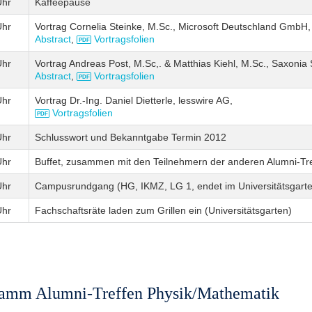
Uhr
Kaffeepause
Uhr
Vortrag Cornelia Steinke, M.Sc., Microsoft Deutschland GmbH,
Abstract
,
Vortragsfolien
Uhr
Vortrag Andreas Post, M.Sc,. & Matthias Kiehl, M.Sc., Saxonia
Abstract
,
Vortragsfolien
Uhr
Vortrag Dr.-Ing. Daniel Dietterle, lesswire AG,
Vortragsfolien
Uhr
Schlusswort und Bekanntgabe Termin 2012
Uhr
Buffet, zusammen mit den Teilnehmern der anderen Alumni-Tr
Uhr
Campusrundgang (HG, IKMZ, LG 1, endet im Universitätsgarte
Uhr
Fachschaftsräte laden zum Grillen ein (Universitätsgarten)
amm Alumni-Treffen Physik/Mathematik