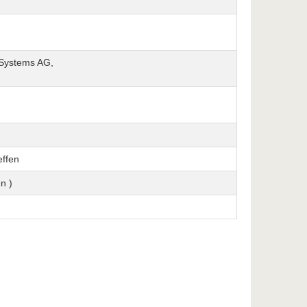
 Systems AG,
effen
n )