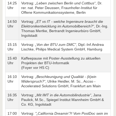
14:25
Vortrag:
„Leben zwischen Berlin und Cottbus“
, Dr.
Uhr
rer. nat. Peter Deussen, Fraunhofer-Institut für
Offene Kommunikationssysteme, Berlin
14:50
Vortrag:
„ET vs IT - welche Ingenieure braucht die
Uhr
Elektronikentwicklung im Automobilbereich?“
, Dr.-Ing.
Thomas Mertke, Bertrandt Ingenieurbüro GmbH,
Ingolstadt
15:15
Vortrag:
„Von der BTU zum DMC“
, Dipl.-Inf.Andrea
Uhr
Lischke, Philips Medical System GmbH, Hamburg
15:40
Kaffeepause mit Poster-Ausstellung zu aktuellen
Uhr
Projekten der BTU-Informatik
(Foyer vor HS C)
16:10
Vortrag:
„Beschleunigung und Qualität - (k)ein
Uhr
Widerspruch?“
, Ulrike Heidler, M. Sc., Accso -
Accelerated Solutions GmbH, Frankfurt am Main
16:35
Vortrag:
„Mit IMT in die Automobilindustrie“
, Jana
Uhr
Paulick, M.Sc., Spiegel Institut Mannheim GmbH &
Co. KG, Ingolstadt
17:00
Vortrag:
"„California Dreamin'?! Vom PostDoc sein im