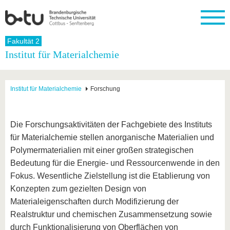
Startseite
Fakultät 2
Schließen
Institut für Materialchemie
Universität
Forschung
Studium
International
Weiterbildung
Transfer
Unileben
Die BTU
Aktuelle
Studienangebot
Internationales
Weiterbildungsangebote
Akademische
Unsere
Institut für Materialchemie
Forschung
Forschung
Profil
Fachkräfte
Werte
Struktur
Vor dem
Wissenschaftliche
Forschungsprofil
Studium
Aus dem
Weiterbildung
Wirtschafts-
Familie &
Karriere
Ausland
und
Dual
&
Förderung
Im
Kontakt
Die Forschungsaktivitäten der Fachgebiete des Instituts
an die
Forschungskooperati
Career
Engagement
Studium
für Materialchemie stellen anorganische Materialien und
BTU
Wissenschaftlicher
Gründen
Sport &
Partnerschaften
Nachwuchs
Nach
Polymermaterialien mit einer großen strategischen
Mit der
an der
Gesundhei
&
dem
BTU ins
BTU
Bedeutung für die Energie- und Ressourcenwende in den
Strukturwandel
Studium
BTU &
Ausland
Fokus. Wesentliche Zielstellung ist die Etablierung von
Innovative
Region
Für
Transferprojekte
erleben
Konzepten zum gezielten Design von
internationale
Materialeigenschaften durch Modifizierung der
Lernen
Studierende
Sie uns
Realstruktur und chemischen Zusammensetzung sowie
Kontakt
kennen
durch Funktionalisierung von Oberflächen von