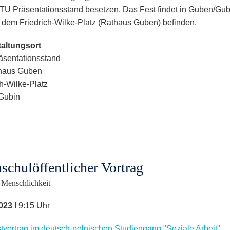
TU Präsentationsstand besetzen. Das Fest findet in Guben/Gubi
f dem Friedrich-Wilke-Platz (Rathaus Guben) befinden.
altungsort
sentationsstand
haus Guben
ch-Wilke-Platz
Gubin
schulöffentlicher Vortrag
Menschlichkeit
023
I 9:15 Uhr
tvortrag im deutsch-polnischen Studiengang "Soziale Arbeit"