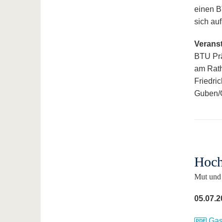
einen B
sich au
Veranst
BTU Prä
am Rat
Friedri
Guben/
Hoch
Mut und 
05.07.2
Gas