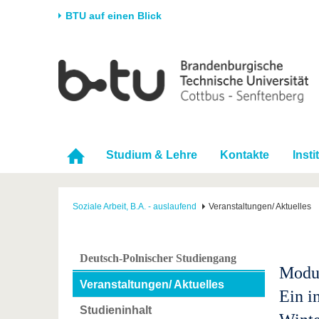
BTU auf einen Blick
Startseite
Universität
Forschung
Stud
Die BTU
Aktuelle Forschung
Stud
Struktur
Forschungsprofil
Vor 
Karriere & Engagement
Förderung
Im S
Studium & Lehre
Kontakte
Insti
Partnerschaften &
Wissenschaftlicher
Nach
Strukturwandel
Nachwuchs
Soziale Arbeit, B.A. - auslaufend
Veranstaltungen/ Aktuelles
Deutsch-Polnischer Studiengang
Modul
Veranstaltungen/ Aktuelles
Ein i
Studieninhalt