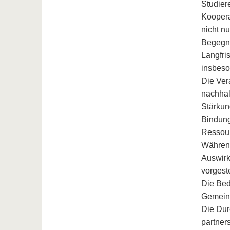
Studier
Koopera
nicht n
Begegn
Langfri
insbeso
Die Ver
nachhal
Stärkun
Bindung
Ressou
Während
Auswirk
vorgeste
Die Bed
Gemeins
Die Dur
partner