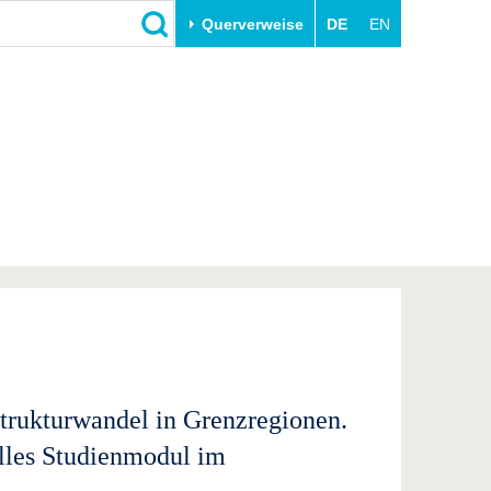
Querverweise
DE
EN
Schließen
Transfer
Unileben
e
Akademische Fachkräfte
Unsere Werte
Wirtschafts- und
Familie & Dual Career
Forschungskooperationen
Sport & Gesundheit
Gründen an der BTU
BTU & Region erleben
Innovative Transferprojekte
Lernen Sie uns kennen
trukturwandel in Grenzregionen.
relles Studienmodul im