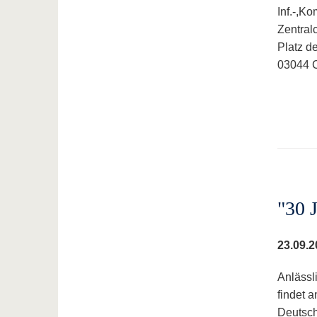
Inf.-,K
Zentra
Platz d
03044 C
"30 
23.09.2
Anlässl
findet 
Deutsch