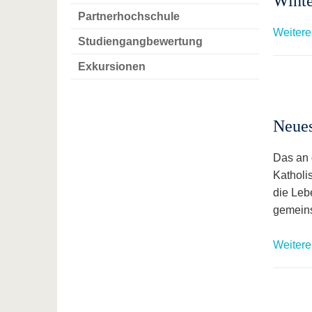
Winte
Partnerhochschule
Weitere
Studiengangbewertung
Exkursionen
Neues
Das an 
Katholi
die Leb
gemeins
Weitere