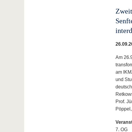
Zweit
Senft
inter
26.09.2
Am 26.9
transfor
am IKMZ
und Stu
deutsch
Retkows
Prof. J
Pöppel,
Veranst
7. OG