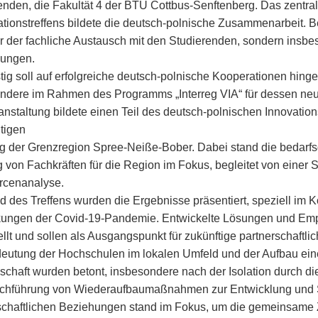
enden, die Fakultät 4 der BTU Cottbus-Senftenberg. Das zentra
tionstreffens bildete die deutsch-polnische Zusammenarbeit. B
ur der fachliche Austausch mit den Studierenden, sondern insb
ungen.
stig soll auf erfolgreiche deutsch-polnische Kooperationen hing
ndere im Rahmen des Programms „Interreg VIA“ für dessen neu
anstaltung bildete einen Teil des deutsch-polnischen Innovatio
tigen
g der Grenzregion Spree-Neiße-Bober. Dabei stand die bedarfs
 von Fachkräften für die Region im Fokus, begleitet von einer
rcenanalyse.
 des Treffens wurden die Ergebnisse präsentiert, speziell im K
ungen der Covid-19-Pandemie. Entwickelte Lösungen und Em
llt und sollen als Ausgangspunkt für zukünftige partnerschaftlic
eutung der Hochschulen im lokalen Umfeld und der Aufbau ein
chaft wurden betont, insbesondere nach der Isolation durch d
chführung von Wiederaufbaumaßnahmen zur Entwicklung und 
schaftlichen Beziehungen stand im Fokus, um die gemeinsame