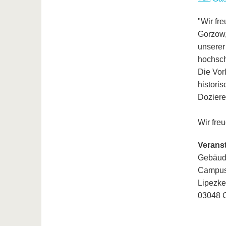
"Wir fr
Gorzow,
unserer
hochsch
Die Vor
histori
Doziere
Wir fre
Veranst
Gebäud
Campus
Lipezke
03048 C