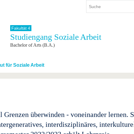
Fakultät 4
Studiengang Soziale Arbeit
ium
International
Weiterbildung
Bachelor of Arts (B.A.)
ienangebot
Internationales Profil
Weiterbildungsangebot
dem Studium
Aus dem Ausland an die BTU
Wissenschaftliche
Weiterbildung
tudium
Mit der BTU ins Ausland
tut für Soziale Arbeit
Kontakt
 dem Studium
Für internationale
Studierende
Kontakt
 Grenzen überwinden - voneinander lernen. S
ntergeneratives, interdisziplinäres, interkultu