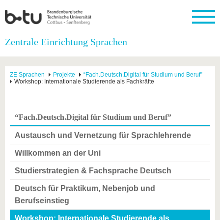
Startseite
Zentrale Einrichtung Sprachen
Schließen
Universität
Forschung
Studium
International
Weiterbildung
Transfer
Unileben
ZE Sprachen
Projekte
“Fach.Deutsch.Digital für Studium und Beruf”
Die BTU
Aktuelle
Studienangebot
Internationales
Weiterbildungsangebote
Akademische
Unsere
Workshop: Internationale Studierende als Fachkräfte
Forschung
Profil
Fachkräfte
Werte
Struktur
Vor dem
Wissenschaftliche
Forschungsprofil
Studium
Aus dem
Weiterbildung
Wirtschafts-
Familie &
Karriere
Ausland
und
Dual
“Fach.Deutsch.Digital für Studium und Beruf”
&
Förderung
Im
Kontakt
an die
Forschungskooperati
Career
Engagement
Studium
BTU
Wissenschaftlicher
Austausch und Vernetzung für Sprachlehrende
Gründen
Sport &
Partnerschaften
Nachwuchs
Nach
Mit der
an der
Gesundhei
&
dem
Willkommen an der Uni
BTU ins
BTU
Strukturwandel
Studium
BTU &
Ausland
Innovative
Region
Studierstrategien & Fachsprache Deutsch
Für
Transferprojekte
erleben
Deutsch für Praktikum, Nebenjob und
internationale
Lernen
Studierende
Berufseinstieg
Sie uns
Kontakt
kennen
Workshop: Internationale Studierende als