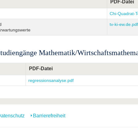
PDF-Datei
Chi-Quadrat-T
d
tv-ki-ew.de.pdf
Erwartungswerte
 Studiengänge Mathematik/Wirtschaftsmathema
PDF-Datei
regressionsanalyse.pdf
atenschutz
Barrierefreiheit