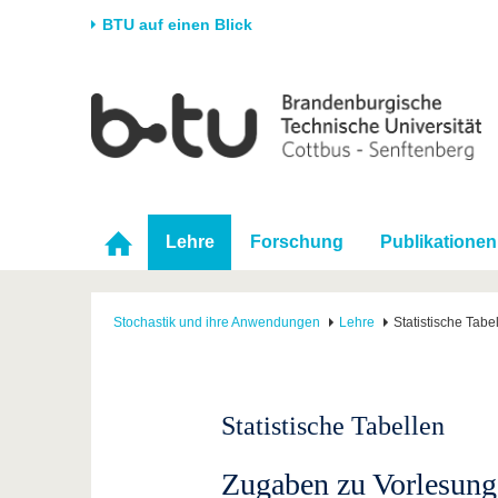
BTU auf einen Blick
Startseite
Universität
Forschung
Stud
Die BTU
Aktuelle Forschung
Stud
Struktur
Forschungsprofil
Vor 
Karriere & Engagement
Förderung
Im S
Lehre
Forschung
Publikationen
Partnerschaften &
Wissenschaftlicher
Nach
Strukturwandel
Nachwuchs
Stochastik und ihre Anwendungen
Lehre
Statistische Tabe
Statistische Tabellen
Zugaben zu Vorlesun