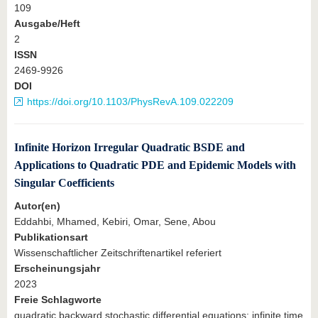
109
Ausgabe/Heft
2
ISSN
2469-9926
DOI
https://doi.org/10.1103/PhysRevA.109.022209
Infinite Horizon Irregular Quadratic BSDE and
Applications to Quadratic PDE and Epidemic Models with
Singular Coefficients
Autor(en)
Eddahbi, Mhamed, Kebiri, Omar, Sene, Abou
Publikationsart
Wissenschaftlicher Zeitschriftenartikel referiert
Erscheinungsjahr
2023
Freie Schlagworte
quadratic backward stochastic differential equations; infinite time