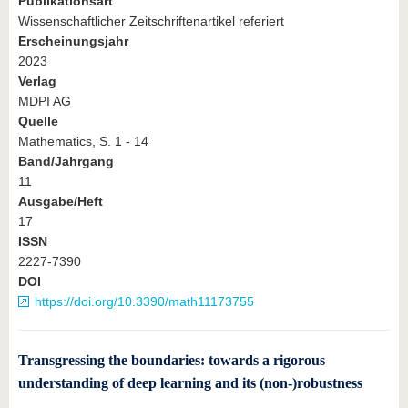
Publikationsart
Wissenschaftlicher Zeitschriftenartikel referiert
Erscheinungsjahr
2023
Verlag
MDPI AG
Quelle
Mathematics, S. 1 - 14
Band/Jahrgang
11
Ausgabe/Heft
17
ISSN
2227-7390
DOI
https://doi.org/10.3390/math11173755
Transgressing the boundaries: towards a rigorous
understanding of deep learning and its (non-)robustness