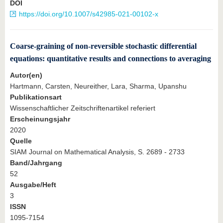
DOI
https://doi.org/10.1007/s42985-021-00102-x
Coarse-graining of non-reversible stochastic differential
equations: quantitative results and connections to averaging
Autor(en)
Hartmann, Carsten, Neureither, Lara, Sharma, Upanshu
Publikationsart
Wissenschaftlicher Zeitschriftenartikel referiert
Erscheinungsjahr
2020
Quelle
SIAM Journal on Mathematical Analysis, S. 2689 - 2733
Band/Jahrgang
52
Ausgabe/Heft
3
ISSN
1095-7154