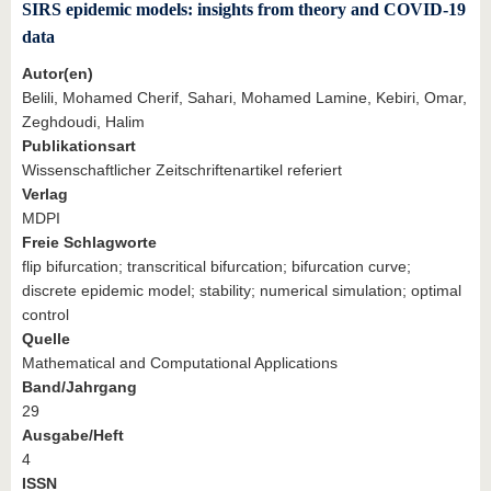
SIRS epidemic models: insights from theory and COVID-19
data
Autor(en)
Belili, Mohamed Cherif, Sahari, Mohamed Lamine, Kebiri, Omar,
Zeghdoudi, Halim
Publikationsart
Wissenschaftlicher Zeitschriftenartikel referiert
Verlag
MDPI
Freie Schlagworte
flip bifurcation; transcritical bifurcation; bifurcation curve;
discrete epidemic model; stability; numerical simulation; optimal
control
Quelle
Mathematical and Computational Applications
Band/Jahrgang
29
Ausgabe/Heft
4
ISSN