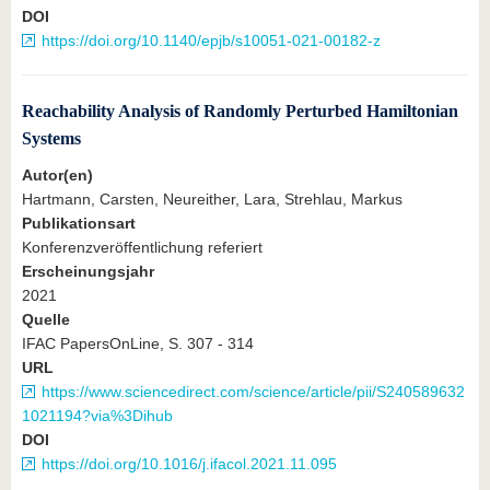
DOI
https://doi.org/10.1140/epjb/s10051-021-00182-z
Reachability Analysis of Randomly Perturbed Hamiltonian
Systems
Autor(en)
Hartmann, Carsten, Neureither, Lara, Strehlau, Markus
Publikationsart
Konferenzveröffentlichung referiert
Erscheinungsjahr
2021
Quelle
IFAC PapersOnLine, S. 307 - 314
URL
https://www.sciencedirect.com/science/article/pii/S240589632
1021194?via%3Dihub
DOI
https://doi.org/10.1016/j.ifacol.2021.11.095