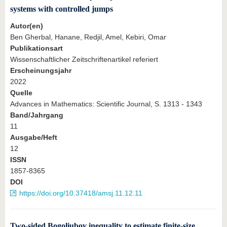
systems with controlled jumps
Autor(en)
Ben Gherbal, Hanane, Redjil, Amel, Kebiri, Omar
Publikationsart
Wissenschaftlicher Zeitschriftenartikel referiert
Erscheinungsjahr
2022
Quelle
Advances in Mathematics: Scientific Journal, S. 1313 - 1343
Band/Jahrgang
11
Ausgabe/Heft
12
ISSN
1857-8365
DOI
https://doi.org/10.37418/amsj.11.12.11
Two-sided Bogoliubov inequality to estimate finite-size