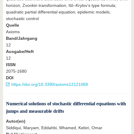
horizon; Zvonkin transformation; Itô–Krylov’s type formula;
quadratic partial differential equation; epidemic models;
stochastic control
Quelle
Axioms
Band/Jahrgang
12
Ausgabe/Heft
12
ISSN
2075-1680
DOI
https://doi.org/10.3390/axioms12121068
Numerical solutions of stochastic differential equations with
jumps and measurable drifts
Autor(en)
Siddiqui, Maryam, Eddahbi, Mhamed, Kebiri, Omar