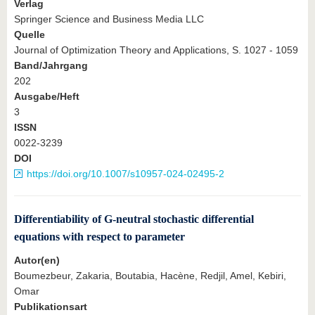
Verlag
Springer Science and Business Media LLC
Quelle
Journal of Optimization Theory and Applications, S. 1027 - 1059
Band/Jahrgang
202
Ausgabe/Heft
3
ISSN
0022-3239
DOI
https://doi.org/10.1007/s10957-024-02495-2
Differentiability of G-neutral stochastic differential
equations with respect to parameter
Autor(en)
Boumezbeur, Zakaria, Boutabia, Hacène, Redjil, Amel, Kebiri,
Omar
Publikationsart