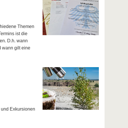
schiedene Themen
rmins ist die
gen. D.h. wann
 wann gilt eine
n und Exkursionen