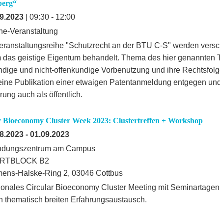
berg“
9.2023
| 09:30 - 12:00
ne-Veranstaltung
Veranstaltungsreihe "Schutzrecht an der BTU C-S" werden ver
 das geistige Eigentum behandelt. Thema des hier genannten Te
ndige und nicht-offenkundige Vorbenutzung und ihre Rechtsfol
eine Publikation einer etwaigen Patentanmeldung entgegen und
ung auch als öffentlich.
r Bioeconomy Cluster Week 2023: Clustertreffen + Workshop
8.2023
-
01.09.2023
ndungszentrum am Campus
RTBLOCK B2
ens-Halske-Ring 2, 03046 Cottbus
tionales Circular Bioeconomy Cluster Meeting mit Seminartage
en thematisch breiten Erfahrungsaustausch.