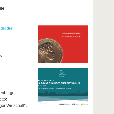
die
el der
s
denburger
tto:
r Wirtschaft".