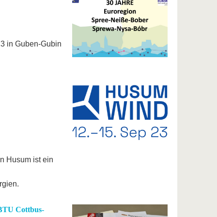
3 in Guben-Gubin
 Husum ist ein
rgien.
 BTU Cottbus-