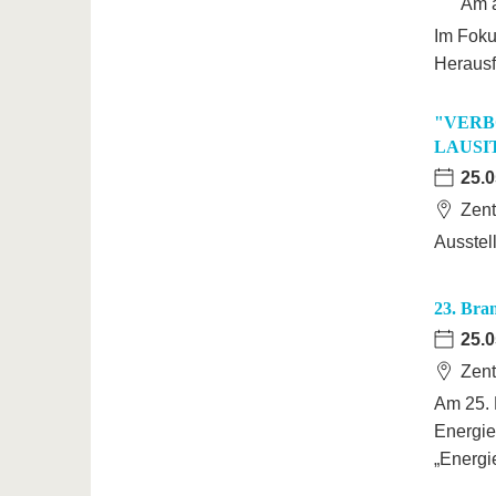
Am a
Im Foku
Herausf
"VERBO
LAUSI
25.0
Zent
Ausstel
23. Bra
25.0
Zent
Am 25. 
Energie
„Energi