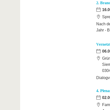
2. Bran
16.0
Spre
Nach de
Jahr - B
Vernetzt
06.0
Grü
Sie
0304
Dialogv
4. Plen
02.0
Fami