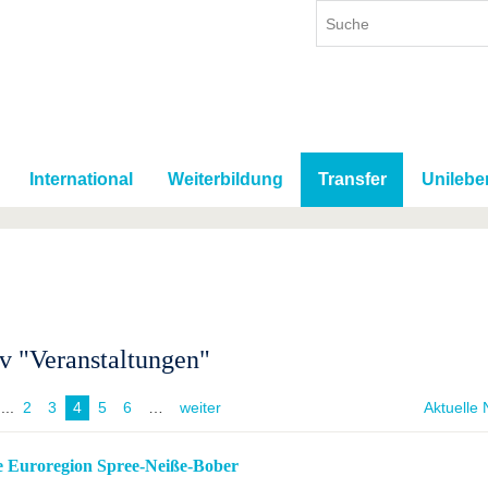
International
Weiterbildung
Transfer
Unilebe
v "Veranstaltungen"
...
2
3
4
5
6
weiter
Aktuelle 
e Euroregion Spree-Neiße-Bober