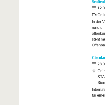
Senften
12.0
Onli
In der 
rund um
offenku
steht m
Offenbar
Circula
28.0
Grü
STA
Siem
Interna
für ein