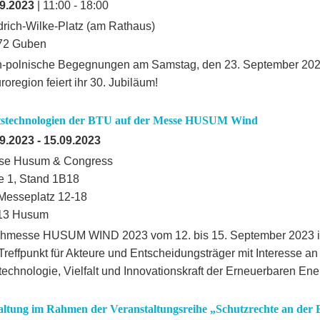
9.2023
| 11:00 - 18:00
drich-Wilke-Platz (am Rathaus)
72 Guben
-polnische Begegnungen am Samstag, den 23. September 202
roregion feiert ihr 30. Jubiläum!
stechnologien der BTU auf der Messe HUSUM Wind
9.2023
-
15.09.2023
se Husum & Congress
e 1, Stand 1B18
Messeplatz 12-18
13 Husum
hmesse HUSUM WIND 2023 vom 12. bis 15. September 2023 in
 Treffpunkt für Akteure und Entscheidungsträger mit Interesse an
technologie, Vielfalt und Innovationskraft der Erneuerbaren Ene
altung im Rahmen der Veranstaltungsreihe „Schutzrechte an der