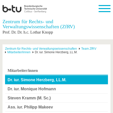
Startseite
Zentrum für Rechts- und
Schließen
Verwaltungswissenschaften (ZfRV)
Prof. Dr. Dr. h.c. Lothar Knopp
Universität
Forschung
Studium
International
Weiterbildung
Transfer
Unileben
Die BTU
Aktuelle
Studienangebot
Internationales
Weiterbildungsangebote
Akademische
Unsere
Forschung
Profil
Fachkräfte
Werte
Struktur
Vor dem
Wissenschaftliche
Zentrum für Rechts- und Verwaltungswissenschaften
Team ZfRV
Mitarbeiter/innen
Dr. iur. Simone Herzberg, LL.M.
Forschungsprofil
Studium
Aus dem
Weiterbildung
Wirtschafts-
Familie &
Karriere
Ausland
und
Dual
&
Förderung
Im
Kontakt
an die
Forschungskooperati
Career
Engagement
Studium
BTU
Wissenschaftlicher
Gründen
Sport &
Mitarbeiter/innen
Partnerschaften
Nachwuchs
Nach
Mit der
an der
Gesundhei
&
dem
Dr. iur. Simone Herzberg, LL.M.
BTU ins
BTU
Strukturwandel
Studium
BTU &
Ausland
Innovative
Region
Dr. iur. Monique Hofmann
Für
Transferprojekte
erleben
internationale
Steven Kramm (M. Sc.)
Lernen
Studierende
Sie uns
Ass. iur. Philipp Makeev
Kontakt
kennen