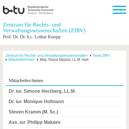
Startseite
Zentrum für Rechts- und
Schließen
Verwaltungswissenschaften (ZfRV)
Prof. Dr. Dr. h.c. Lothar Knopp
Universität
Forschung
Studium
International
Weiterbildung
Transfer
Unileben
Die BTU
Aktuelle
Studienangebot
Internationales
Weiterbildungsangebote
Akademische
Unsere
Forschung
Profil
Fachkräfte
Werte
Struktur
Vor dem
Wissenschaftliche
Zentrum für Rechts- und Verwaltungswissenschaften
Team ZfRV
Mitarbeiter/innen
Mag. Diana Stypula, LL.M. mult.
Forschungsprofil
Studium
Aus dem
Weiterbildung
Wirtschafts-
Familie &
Karriere
Ausland
und
Dual
&
Förderung
Im
Kontakt
an die
Forschungskooperati
Career
Engagement
Studium
BTU
Wissenschaftlicher
Gründen
Sport &
Mitarbeiter/innen
Partnerschaften
Nachwuchs
Nach
Mit der
an der
Gesundhei
&
dem
Dr. iur. Simone Herzberg, LL.M.
BTU ins
BTU
Strukturwandel
Studium
BTU &
Ausland
Innovative
Region
Dr. iur. Monique Hofmann
Für
Transferprojekte
erleben
internationale
Steven Kramm (M. Sc.)
Lernen
Studierende
Sie uns
Ass. iur. Philipp Makeev
Kontakt
kennen