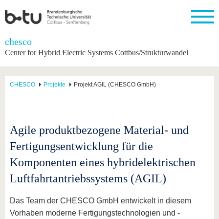
Startseite
chesco
Schließen
Center for Hybrid Electric Systems Cottbus/Strukturwandel
Universität
Forschung
Studium
International
Weiterbildung
Transfer
Unileben
Die BTU
Aktuelle
Studienangebot
Internationales
Weiterbildungsangebote
Akademische
Unsere
CHESCO
Projekte
Projekt AGIL (CHESCO GmbH)
Forschung
Profil
Fachkräfte
Werte
Struktur
Vor dem
Wissenschaftliche
Forschungsprofil
Studium
Aus dem
Weiterbildung
Wirtschafts-
Familie &
Karriere
Ausland
und
Dual
&
Förderung
Im
Kontakt
an die
Forschungskooperati
Career
Engagement
Studium
Agile produktbezogene Material- und
BTU
Wissenschaftlicher
Gründen
Sport &
Partnerschaften
Nachwuchs
Nach
Fertigungsentwicklung für die
Mit der
an der
Gesundhei
&
dem
BTU ins
BTU
Strukturwandel
Studium
BTU &
Komponenten eines hybridelektrischen
Ausland
Innovative
Region
Luftfahrtantriebssystems (AGIL)
Für
Transferprojekte
erleben
internationale
Lernen
Studierende
Das Team der CHESCO GmbH entwickelt in diesem
Sie uns
Kontakt
kennen
Vorhaben moderne Fertigungstechnologien und -