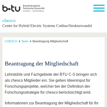
Startseite
chesco
Schließen
Center for Hybrid Electric Systems Cottbus/Strukturwandel
Universität
Forschung
Studium
International
Weiterbildung
Transfer
Unileben
Die BTU
Aktuelle
Studienangebot
Internationales
Weiterbildungsangebote
Akademische
Unsere
CHESCO
Team
Beantragung Mitgliedschaft
Forschung
Profil
Fachkräfte
Werte
Struktur
Vor dem
Wissenschaftliche
Forschungsprofil
Studium
Aus dem
Weiterbildung
Wirtschafts-
Familie &
Karriere
Ausland
und
Dual
&
Förderung
Im
Kontakt
an die
Forschungskooperati
Career
Engagement
Studium
Beantragung der Mitgliedschaft
BTU
Wissenschaftlicher
Gründen
Sport &
Partnerschaften
Nachwuchs
Nach
Mit der
an der
Gesundhei
&
dem
Lehrstühle und Fachgebiete der BTU C-S bringen sich
BTU ins
BTU
Strukturwandel
Studium
BTU &
Ausland
als chesco Mitglieder ein. Sie geben Ideeninput für
Innovative
Region
Forschungsprojekte, welcher bei der Definition der
Für
Transferprojekte
erleben
internationale
Forschungsstrategie für chesco berücksichtigt wird.
Lernen
Studierende
Sie uns
Informationen zur Beantragung der Mitgliedschaft für Ihr
Kontakt
kennen