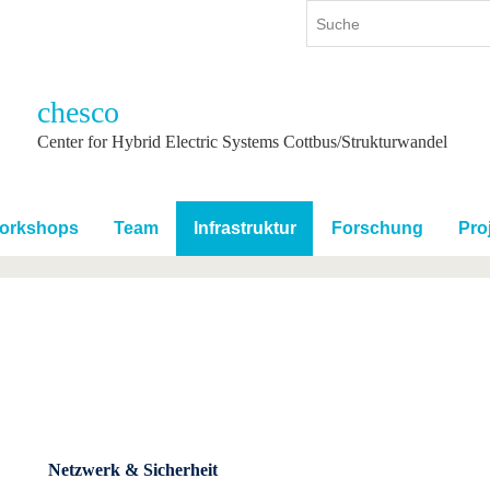
chesco
ium
International
Weiterbildung
Center for Hybrid Electric Systems Cottbus/Strukturwandel
ienangebot
Internationales Profil
Weiterbildungsangebot
dem Studium
Aus dem Ausland an die BTU
Wissenschaftliche
Weiterbildung
orkshops
Team
Infrastruktur
Forschung
Pro
tudium
Mit der BTU ins Ausland
Kontakt
 dem Studium
Für internationale
Studierende
Kontakt
Netzwerk & Sicherheit