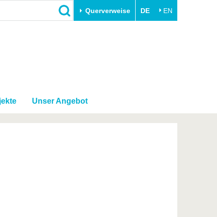
Querverweise
DE
EN
Schließen
Transfer
Unileben
e
Akademische Fachkräfte
Unsere Werte
Wirtschafts- und
Familie & Dual Career
Forschungskooperationen
jekte
Unser Angebot
Sport & Gesundheit
Gründen an der BTU
BTU & Region erleben
Innovative Transferprojekte
Lernen Sie uns kennen