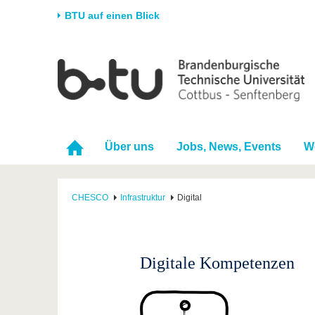
BTU auf einen Blick
Startseite
Universität
Forschung
Stud
Die BTU
Aktuelle Forschung
Stud
Struktur
Forschungsprofil
Vor 
Über uns
Jobs, News, Events
W
Karriere & Engagement
Förderung
Im S
Partnerschaften &
Wissenschaftlicher
Nach
Strukturwandel
Nachwuchs
CHESCO
Infrastruktur
Digital
Digitale Kompetenzen