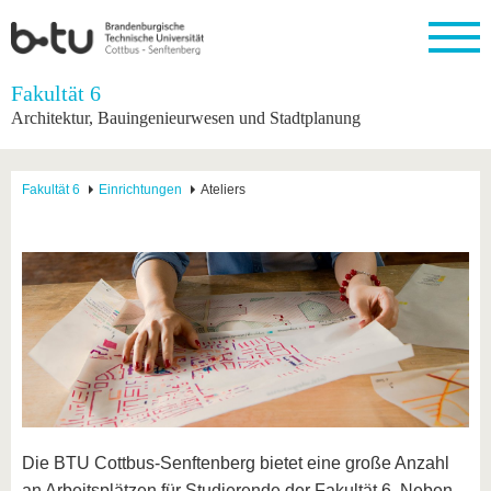
Startseite
Fakultät 6
Schließen
Architektur, Bauingenieurwesen und Stadtplanung
Universität
Forschung
Studium
International
Weiterbildung
Transfer
Unileben
Die BTU
Aktuelle
Studienangebot
Internationales
Weiterbildungsangebote
Akademische
Unsere
Fakultät 6
Einrichtungen
Ateliers
Forschung
Profil
Fachkräfte
Werte
Struktur
Vor dem
Wissenschaftliche
Forschungsprofil
Studium
Aus dem
Weiterbildung
Wirtschafts-
Familie &
Karriere
Ausland
und
Dual
&
Förderung
Im
Kontakt
an die
Forschungskooperati
Career
Engagement
Studium
BTU
Wissenschaftlicher
Gründen
Sport &
Partnerschaften
Nachwuchs
Nach
Mit der
an der
Gesundhei
&
dem
BTU ins
BTU
Strukturwandel
Studium
BTU &
Ausland
Innovative
Region
Für
Transferprojekte
erleben
internationale
Lernen
Studierende
Sie uns
Die BTU Cottbus-Senftenberg bietet eine große Anzahl
Kontakt
kennen
an Arbeitsplätzen für Studierende der Fakultät 6. Neben