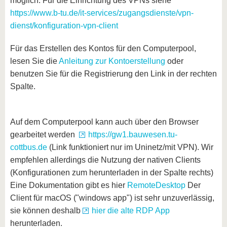
möglich. Für die Einrichtung des VPNs siehe
https://www.b-tu.de/it-services/zugangsdienste/vpn-
dienst/konfiguration-vpn-client
Für das Erstellen des Kontos für den Computerpool,
lesen Sie die
Anleitung zur Kontoerstellung
oder
benutzen Sie für die Registrierung den Link in der rechten
Spalte.
Auf dem Computerpool kann auch über den Browser
gearbeitet werden
https://gw1.bauwesen.tu-
cottbus.de
(Link funktioniert nur im Uninetz/mit VPN). Wir
empfehlen allerdings die Nutzung der nativen Clients
(Konfigurationen zum herunterladen in der Spalte rechts)
Eine Dokumentation gibt es hier
RemoteDesktop
Der
Client für macOS ("windows app") ist sehr unzuverlässig,
sie können deshalb
hier die alte RDP App
herunterladen.