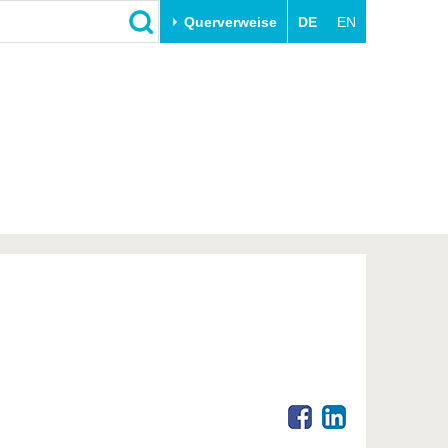
Querverweise
DE
EN
Schließen
Transfer
Unileben
e
Akademische Fachkräfte
Unsere Werte
Wirtschafts- und
Familie & Dual Career
Forschungskooperationen
Sport & Gesundheit
Gründen an der BTU
BTU & Region erleben
Innovative Transferprojekte
Lernen Sie uns kennen