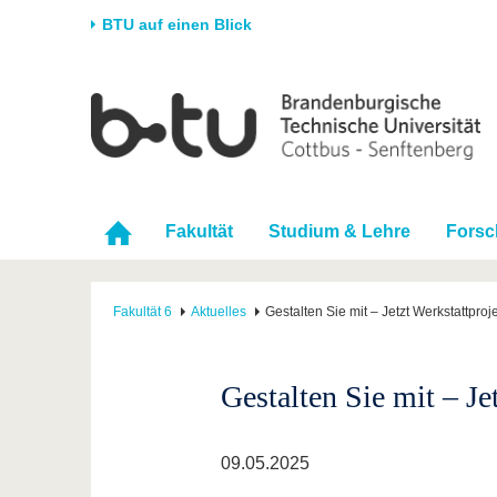
BTU auf einen Blick
Startseite
Universität
Forschung
Stud
Die BTU
Aktuelle Forschung
Stud
Struktur
Forschungsprofil
Vor 
Fakultät
Studium & Lehre
Fors
Karriere & Engagement
Förderung
Im S
Partnerschaften &
Wissenschaftlicher
Nach
Strukturwandel
Nachwuchs
Fakultät 6
Aktuelles
Gestalten Sie mit – Jetzt Werkstattproj
Gestalten Sie mit – Je
09.05.2025